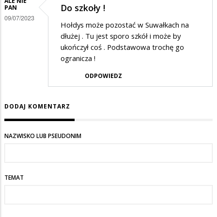
ALE NIE
Do szkoły !
PAN
masz
09/07/2023
racje
Hołdys może pozostać w Suwałkach na
dłużej . Tu jest sporo szkół i może by
miejsce
ukończył coś . Podstawowa trochę go
do
ogranicza !
kitu
ODPOWIEDZ
DODAJ KOMENTARZ
NAZWISKO LUB PSEUDONIM
TEMAT