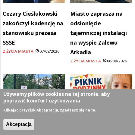
Cezary Cieślukowski
Miasto zaprasza na
zakończył kadencję na
odsłonięcie
stanowisku prezesa
tajemniczej instalacji
SSSE
na wyspie Zalewu
Z ŻYCIA MIASTA
07/08/2026
Arkadia
Z ŻYCIA MIASTA
06/08/2026
Używamy plików cookies na tej stronie, aby
poprawić komfort użytkowania
Klikając przycisk Akceptacja, zgadzasz się na to.
Akceptacja
Boisko do streetballa
W niedzielę Piknik