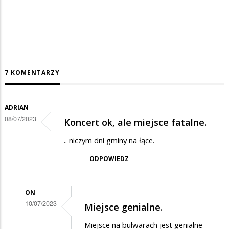
7 KOMENTARZY
ADRIAN
08/07/2023
Koncert ok, ale miejsce fatalne.
.. niczym dni gminy na łące.
ODPOWIEDZ
ON
10/07/2023
Miejsce genialne.
Dodane
Miejsce na bulwarach jest genialne