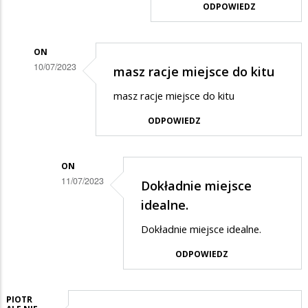
ODPOWIEDZ
on
w
odpowiedzi
ON
10/07/2023
masz racje miejsce do kitu
na
Dodane
miejsce
masz racje miejsce do kitu
przez
do
ODPOWIEDZ
Adrian
dupy
w
Juwenalia…
odpowiedzi
ON
11/07/2023
Dokładnie miejsce
na
Dodane
idealne.
Koncert
przez
ok,
Dokładnie miejsce idealne.
on
ale
ODPOWIEDZ
w
miejsce
odpowiedzi
fatalne.
na
PIOTR