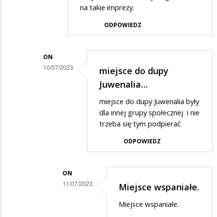
przez
na takie imprezy.
Adrian
ODPOWIEDZ
w
odpowiedzi
ON
na
10/07/2023
miejsce do dupy
Koncert
Dodane
Juwenalia…
ok,
przez
miejsce do dupy Juwenalia były
ale
on
dla innej grupy społecznej i nie
miejsce
w
trzeba się tym podpierać
fatalne.
odpowiedzi
ODPOWIEDZ
na
Miejsce
ON
genialne.
11/07/2023
Miejsce wspaniałe.
Dodane
Miejsce wspaniałe.
przez