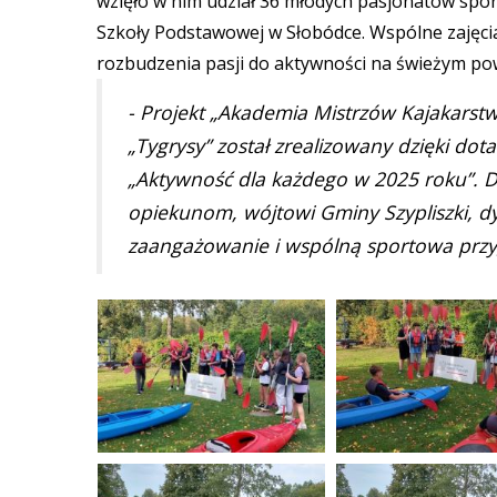
wzięło w nim udział 36 młodych pasjonatów spo
Szkoły Podstawowej w Słobódce. Wspólne zajęcia
rozbudzenia pasji do aktywności na świeżym po
- Projekt „Akademia Mistrzów Kajakarst
„Tygrysy” został zrealizowany dzięki dot
„Aktywność dla każdego w 2025 roku”. 
opiekunom, wójtowi Gminy Szypliszki, d
zaangażowanie i wspólną sportowa przy