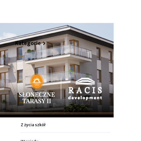
hare
Kategorie
Z życia miasta
Sport
Kultura
Wiadomości z regionu
Z życia szkół