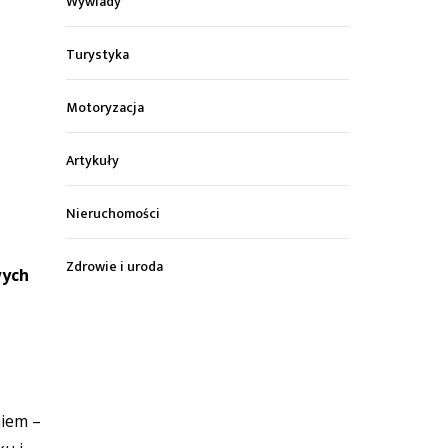
Wywiady
Turystyka
Motoryzacja
Artykuły
Nieruchomości
Zdrowie i uroda
wych
niem –