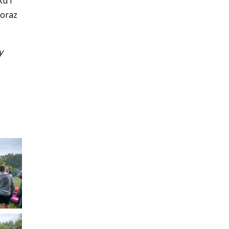
u i
 oraz
y