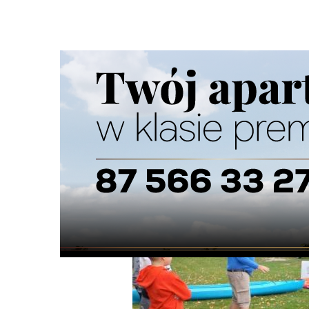
Strona główna
/
Wiadomości
/
Z życia szkół
/
Akademia M
Ścieżka
nawigacyjna
/
Z ŻYCIA SZKÓŁ
13/10/2025
0 Komentarzy
Akademia Mistrzów Kajakarstwa 2025