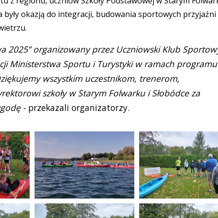
rtu z regionu, uczniów Szkoły Podstawowej w Starym Folwark
 były okazją do integracji, budowania sportowych przyjaźni
wietrzu.
wa 2025” organizowany przez Uczniowski Klub Sportow
acji Ministerstwa Sportu i Turystyki w ramach programu
Dziękujemy wszystkim uczestnikom, trenerom,
yrektorowi szkoły w Starym Folwarku i Słobódce za
godę -
przekazali organizatorzy.