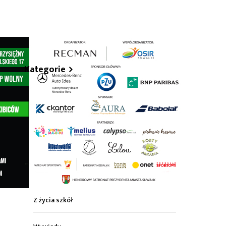
hare
Kategorie
Z życia miasta
Sport
Kultura
Wiadomości z regionu
Z życia szkół