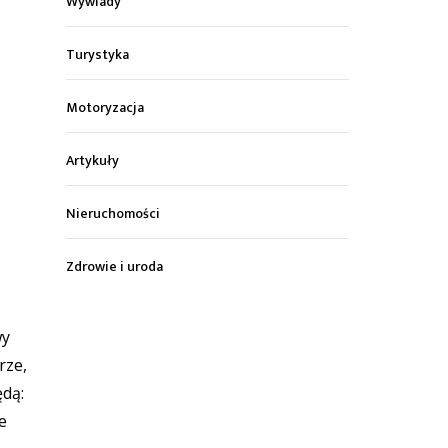
Wywiady
Turystyka
Motoryzacja
Artykuły
Nieruchomości
Zdrowie i uroda
wy
rze,
ędą:
e