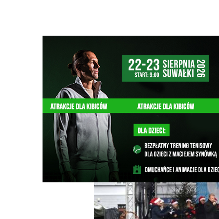
Strona główna
/
Wiadomości
/
Z życia miasta
/
Trzy dni Ś
Ścieżka
nawigacyjna
/
Z ŻYCIA MIASTA
11/12/2025
0 Komentarzy
Trzy dni Świątecznego Jarmarku w Suwa