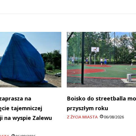
zaprasza na
Boisko do streetballa m
ęcie tajemniczej
przyszłym roku
cji na wyspie Zalewu
Z ŻYCIA MIASTA
06/08/2026
a