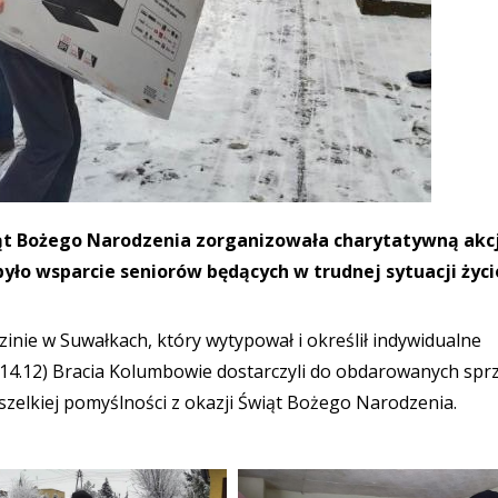
ąt Bożego Narodzenia zorganizowała charytatywną akcj
yło wsparcie seniorów będących w trudnej sytuacji życi
inie w Suwałkach, który wytypował i określił indywidualne
(14.12) Bracia Kolumbowie dostarczyli do obdarowanych spr
wszelkiej pomyślności z okazji Świąt Bożego Narodzenia.