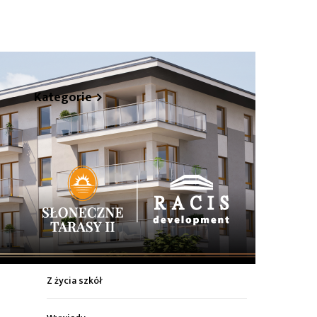
hare
Kategorie
Z życia miasta
Sport
Kultura
Wiadomości z regionu
Z życia szkół