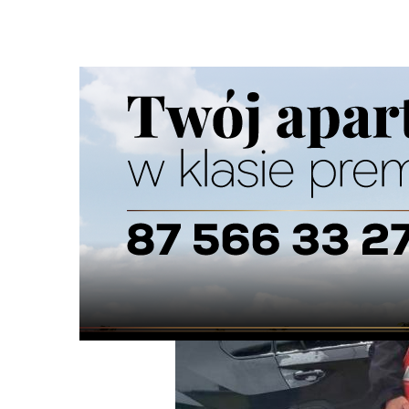
Strona główna
/
Wiadomości
/
Z życia miasta
/
Rycerze z 
Ścieżka
nawigacyjna
/
Z ŻYCIA MIASTA
14/12/2021
0 Komentarzy
Rycerze z Suwałk wsparli seniorów w tru