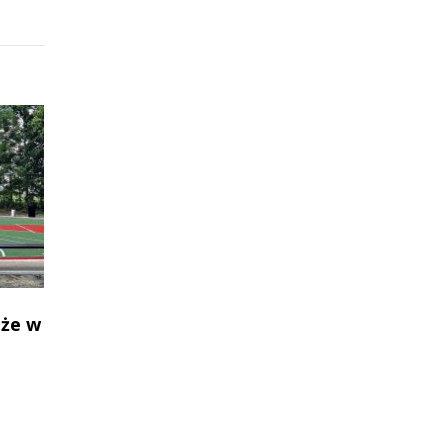
oże w