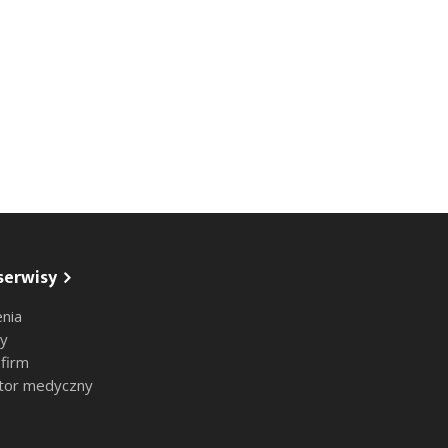
serwisy
nia
sy
 firm
tor medyczny