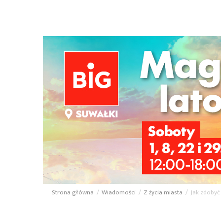
Strona główna
/
Wiadomości
/
Z życia miasta
/
Jak zdobyć
Ścieżka
nawigacyjna