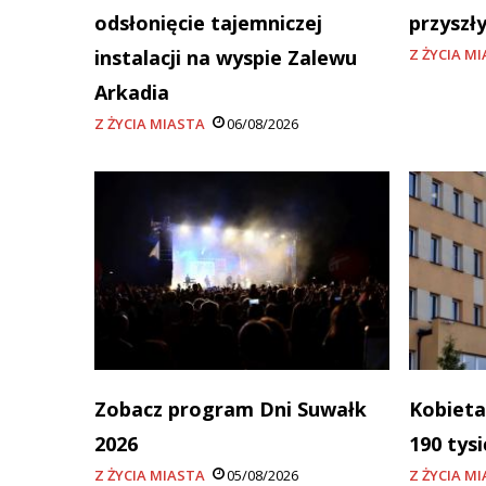
odsłonięcie tajemniczej
przyszł
instalacji na wyspie Zalewu
Z ŻYCIA M
Arkadia
Z ŻYCIA MIASTA
06/08/2026
Zobacz program Dni Suwałk
Kobieta
2026
190 tys
Z ŻYCIA MIASTA
05/08/2026
Z ŻYCIA M