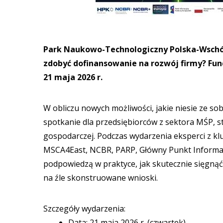
Park Naukowo-Technologiczny Polska-Wschód
zdobyć dofinansowanie na rozwój firmy? Fund
21 maja 2026 r.
W obliczu nowych możliwości, jakie niesie ze s
spotkanie dla przedsiębiorców z sektora MŚP, s
gospodarczej. Podczas wydarzenia eksperci z klu
MSCA4East, NCBR, PARP, Główny Punkt Informac
podpowiedzą w praktyce, jak skutecznie sięgnąć 
na źle skonstruowane wnioski.
Szczegóły wydarzenia:
Data: 21 maja 2026 r. (czwartek)