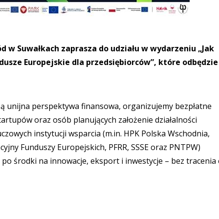
 w Suwałkach zaprasza do udziału w wydarzeniu „Jak
usze Europejskie dla przedsiębiorców”, które odbędzie 
obą unijna perspektywa finansowa, organizujemy bezpłatne
tartupów oraz osób planujących założenie działalności
czowych instytucji wsparcia (m.in. HPK Polska Wschodnia,
yjny Funduszy Europejskich, PFRR, SSSE oraz PNTPW)
po środki na innowacje, eksport i inwestycje – bez tracenia