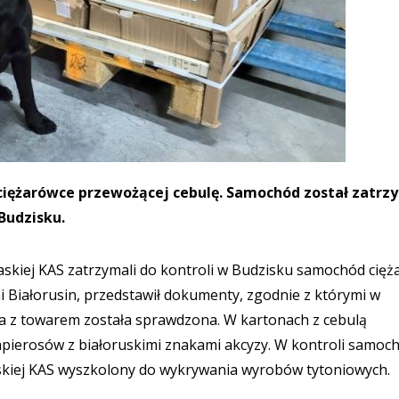
 ciężarówce przewożącej cebulę. Samochód został zatr
 Budzisku.
skiej KAS zatrzymali do kontroli w Budzisku samochód cięż
tni Białorusin, przedstawił dokumenty, zgodnie z którymi w
pa z towarem została sprawdzona. W kartonach z cebulą
papierosów z białoruskimi znakami akcyzy. W kontroli samoc
askiej KAS wyszkolony do wykrywania wyrobów tytoniowych.