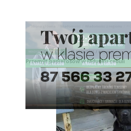
Strona główna
/
Wiadomości
/
Wiadomości z regionu
/
Pr
Ścieżka
nawigacyjna
/
WIADOMOŚCI Z REGIONU
06/08/2025
0 Komentarzy
Przemyt papierosów w ładunku cebuli