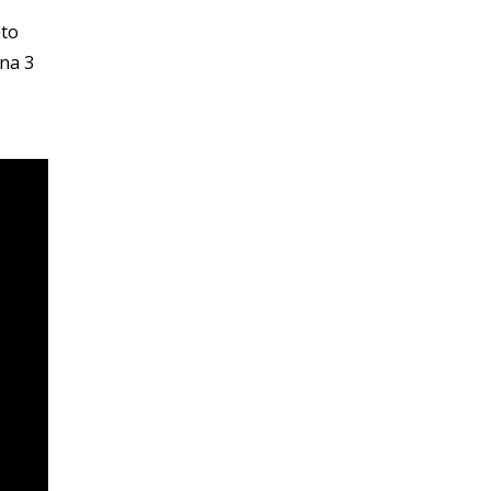
ęto
na 3