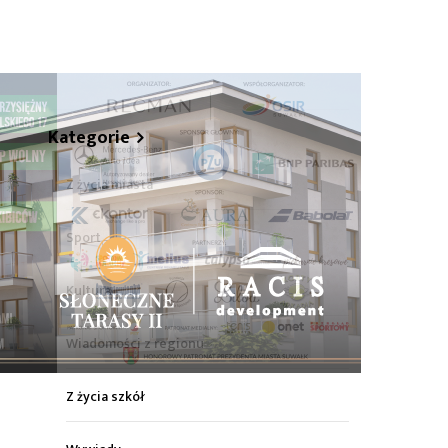
hare
Kategorie
Z życia miasta
Sport
Kultura
Wiadomości z regionu
Z życia szkół