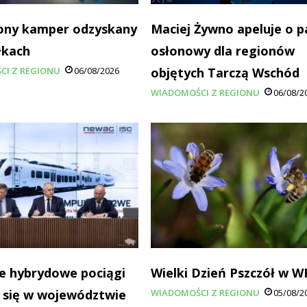
ony kamper odzyskany
Maciej Żywno apeluje o p
łkach
osłonowy dla regionów
CI Z REGIONU
06/08/2026
objętych Tarczą Wschód
WIADOMOŚCI Z REGIONU
06/08/2
e hybrydowe pociągi
Wielki Dzień Pszczół w 
 się w województwie
WIADOMOŚCI Z REGIONU
05/08/2