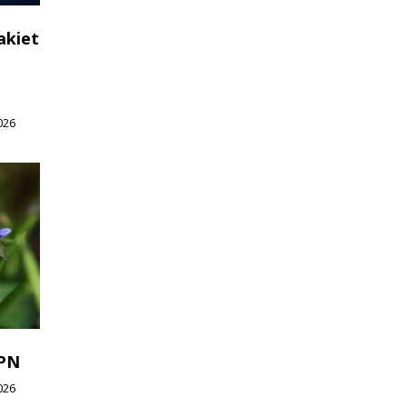
akiet
026
WPN
026