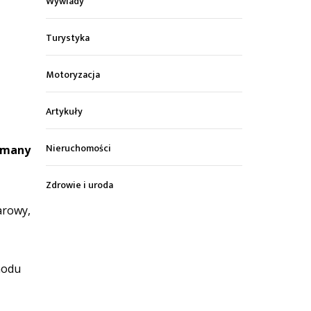
Wywiady
Turystyka
Motoryzacja
Artykuły
Nieruchomości
zymany
Zdrowie i uroda
arowy,
hodu