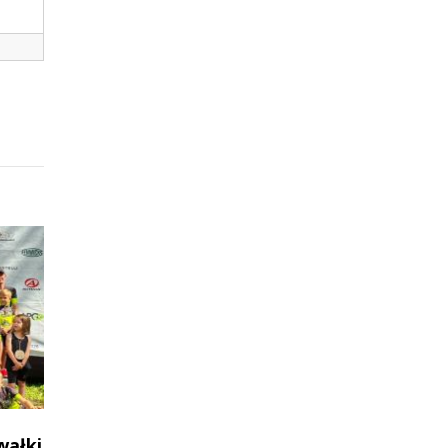
wałki