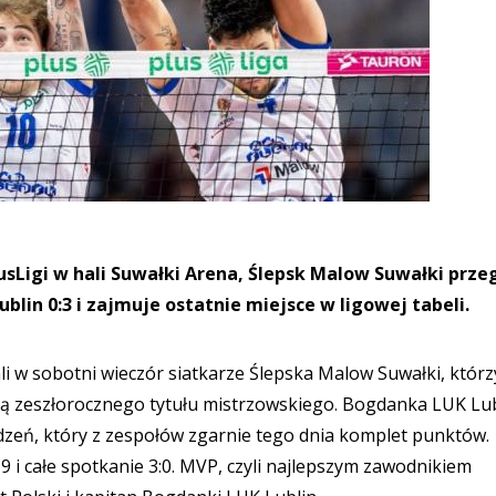
usLigi w hali Suwałki Arena, Ślepsk Malow Suwałki przeg
lin 0:3 i zajmuje ostatnie miejsce w ligowej tabeli.
 w sobotni wieczór siatkarze Ślepska Malow Suwałki, którz
ńcą zeszłorocznego tytułu mistrzowskiego. Bogdanka LUK Lub
dzeń, który z zespołów zgarnie tego dnia komplet punktów.
19 i całe spotkanie 3:0. MVP, czyli najlepszym zawodnikiem