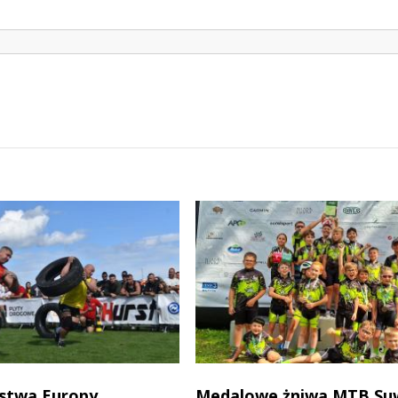
stwa Europy
Medalowe żniwa MTB Su