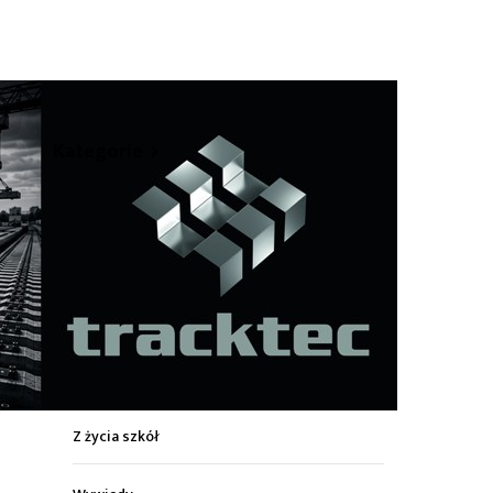
hare
Kategorie
Z życia miasta
Sport
Kultura
Wiadomości z regionu
Z życia szkół