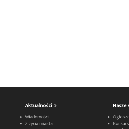
Aktualności
Nasze 
Wiadomości
Ogłosze
Z życia miasta
Konkur