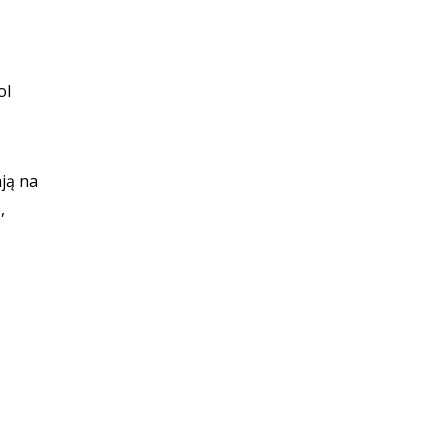
ą
ol
ją na
,