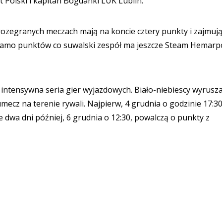
 Polski i kapitan Bogdanki LUK Lublin.
ozegranych meczach mają na koncie cztery punkty i zajmuj
le samo punktów co suwalski zespół ma jeszcze Steam Hemarp
intensywna seria gier wyjazdowych. Biało-niebiescy wyrusza
mecz na terenie rywali. Najpierw, 4 grudnia o godzinie 17:30
e dwa dni później, 6 grudnia o 12:30, powalczą o punkty z