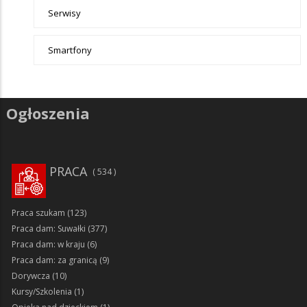
Serwisy
Smartfony
Ogłoszenia
PRACA
534
Praca szukam
(123)
Praca dam: Suwałki
(377)
Praca dam: w kraju
(6)
Praca dam: za granicą
(9)
Dorywcza
(10)
Kursy/Szkolenia
(1)