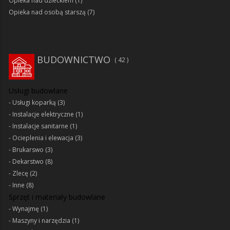
Opieka nad dzieckiem
(1)
Opieka nad osobą starszą
(7)
BUDOWNICTWO
42
Usługi budowlane
Usługi koparką
(3)
Instalacje elektryczne
(1)
Instalacje sanitarne
(1)
Ocieplenia i elewacja
(3)
Brukarswo
(3)
Dekarstwo
(8)
Zlecę
(2)
Inne
(8)
Sprzęt i materiały budowlane
Wynajmę
(1)
Maszyny i narzędzia
(1)