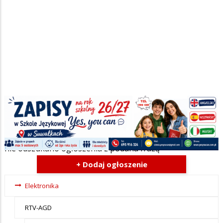
Szukana fraza w ogłoszeniach
nie odszukano ogłoszenia z podana frazą
+ Dodaj ogłoszenie
Ogłoszenia
Elektronika
- tax -
RTV-AGD
menu-