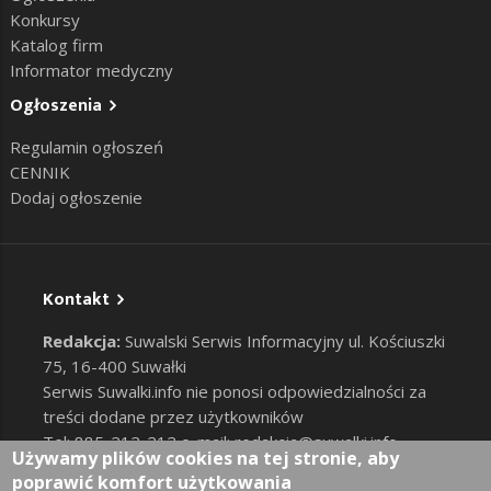
Konkursy
Katalog firm
Informator medyczny
Ogłoszenia
Regulamin ogłoszeń
CENNIK
Dodaj ogłoszenie
Kontakt
Redakcja:
Suwalski Serwis Informacyjny ul. Kościuszki
75, 16-400 Suwałki
Serwis Suwalki.info nie ponosi odpowiedzialności za
treści dodane przez użytkowników
Tel: 885-212-212 e-mail:
redakcja@suwalki.info
,
Używamy plików cookies na tej stronie, aby
reklama@suwalki.info
poprawić komfort użytkowania