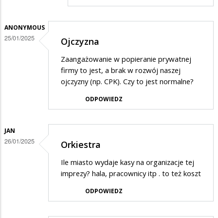
w
odpowiedzi
ANONYMOUS
25/01/2025
Ojczyzna
na
...
Zaangażowanie w popieranie prywatnej
firmy to jest, a brak w rozwój naszej
ojczyzny (np. CPK). Czy to jest normalne?
ODPOWIEDZ
JAN
26/01/2025
Orkiestra
Ile miasto wydaje kasy na organizacje tej
imprezy? hala, pracownicy itp . to też koszt
ODPOWIEDZ