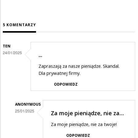
5 KOMENTARZY
TEN
24/01/2025
...
Zapraszają za nasze pieniądze. Skandal.
Dla prywatnej firmy.
ODPOWIEDZ
ANONYMOUS
25/01/2025
Za moje pieniądze, nie za…
Dodane
Za moje pieniądze, nie za twoje!
przez
ODPOWIEDZ
Ten