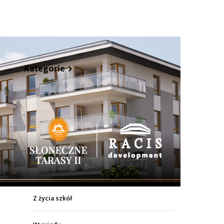
hare
Kategorie
Z życia miasta
Sport
Kultura
Wiadomości z regionu
Z życia szkół