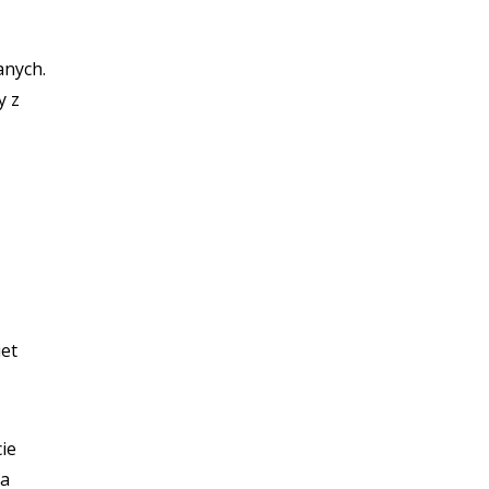
anych.
y z
iet
ie
ra