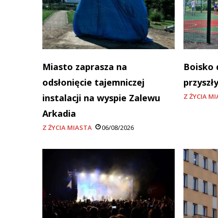
Miasto zaprasza na
Boisko 
odsłonięcie tajemniczej
przyszł
instalacji na wyspie Zalewu
Z ŻYCIA M
Arkadia
Z ŻYCIA MIASTA
06/08/2026