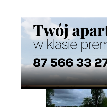
Strona główna
/
Wiadomości
/
Z życia miasta
/
Wznowione
Ścieżka
nawigacyjna
/
Z ŻYCIA MIASTA
13/05/2026
0 Komentarzy
Wznowione prace przy budowie skatepa