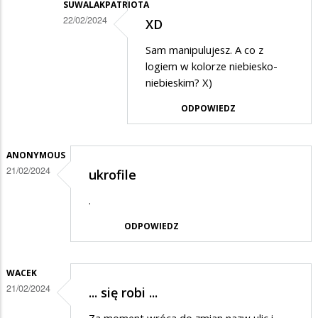
SUWALAKPATRIOTA
22/02/2024
XD
Dodane
Sam manipulujesz. A co z
przez
logiem w kolorze niebiesko-
Anonymous
niebieskim? X)
w
ODPOWIEDZ
odpowiedzi
na
ANONYMOUS
Nieprawda,
21/02/2024
ukrofile
nie
.
manipuluj…
ODPOWIEDZ
WACEK
21/02/2024
... się robi ...