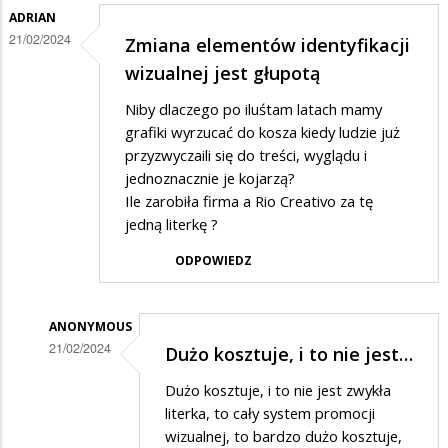
marnotrastwo......
ADRIAN
21/02/2024
Zmiana elementów identyfikacji
wizualnej jest głupotą
Niby dlaczego po iluśtam latach mamy
grafiki wyrzucać do kosza kiedy ludzie już
przyzwyczaili się do treści, wyglądu i
jednoznacznie je kojarzą?
Ile zarobiła firma a Rio Creativo za tę
jedną literkę ?
ODPOWIEDZ
ANONYMOUS
21/02/2024
Dużo kosztuje, i to nie jest…
Dodane
Dużo kosztuje, i to nie jest zwykła
przez
literka, to cały system promocji
Adrian
wizualnej, to bardzo dużo kosztuje,