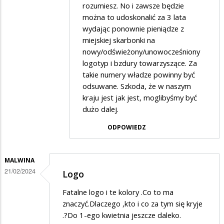
rozumiesz. No i zawsze będzie
w
można to udoskonalić za 3 lata
odpowiedzi
wydając ponownie pieniądze z
na
miejskiej skarbonki na
Zmiana
nowy/odświeżony/unowocześniony
logotyp i bzdury towarzyszące. Za
elementów
takie numery władze powinny być
identyfikacji
odsuwane. Szkoda, że w naszym
wizualnej
kraju jest jak jest, moglibyśmy być
jest
dużo dalej.
głupotą
ODPOWIEDZ
MALWINA
21/02/2024
Logo
Fatalne logo i te kolory .Co to ma
znaczyć.Dlaczego ,kto i co za tym się kryje
.?Do 1-ego kwietnia jeszcze daleko.