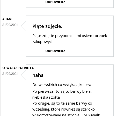
ODPOWIEDZ
ADAM
21/02/2024
Piąte zdjęcie.
Piąte zdjęcie przypomina mi osiem torebek
zakupowych.
ODPOWIEDZ
SUWALAKPATRIOTA
21/02/2024
haha
Do wszystkich co wytykają kolory:
Po pierwsze, to są to barwy biała,
niebieska i żółta
Po drugie, są to te same barwy co
wcześniej, które równiez są szeroko
wykorzystywane na stronie UM Suwałk.