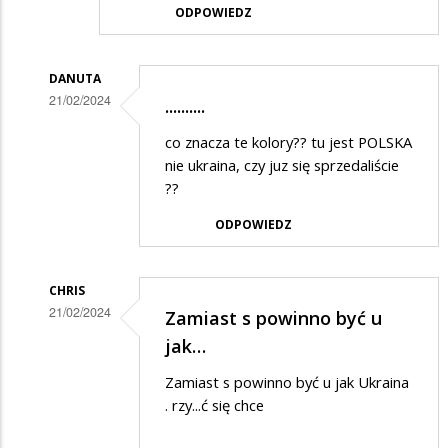
ODPOWIEDZ
DANUTA
21/02/2024
..........
Dodane
co znacza te kolory?? tu jest POLSKA
przez
nie ukraina, czy juz się sprzedaliście
Anonymous
??
w
ODPOWIEDZ
odpowiedzi
na
CHRIS
Brawo,
21/02/2024
Zamiast s powinno być u
widać,
Dodane
jak…
że
przez
Zamiast s powinno być u jak Ukraina
władza…
Anonymous
. rzy...ć się chce
w