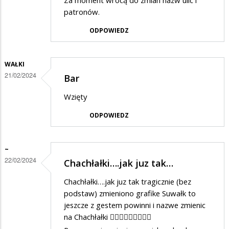
Za moment wrócą do zmian nazw ulic i
patronów.
ODPOWIEDZ
WAŁKI
21/02/2024
Bar
Wzięty
ODPOWIEDZ
~
22/02/2024
Chachłałki….jak juz tak…
Chachłałki….jak juz tak tragicznie (bez
podstaw) zmieniono grafike Suwałk to
jeszcze z gestem powinni i nazwe zmienic
na Chachłałki 🤦🏼‍♀️🤦🏼‍♀️🤦🏼‍♀️