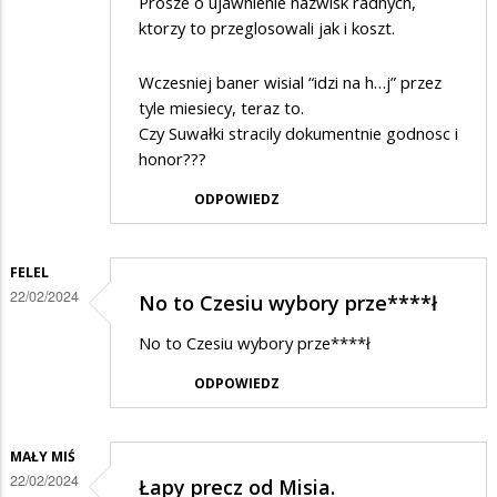
Prosze o ujawnienie nazwisk radnych,
ktorzy to przeglosowali jak i koszt.
Wczesniej baner wisial “idzi na h…j” przez
tyle miesiecy, teraz to.
Czy Suwałki stracily dokumentnie godnosc i
honor???
ODPOWIEDZ
FELEL
22/02/2024
No to Czesiu wybory prze****ł
No to Czesiu wybory prze****ł
ODPOWIEDZ
MAŁY MIŚ
22/02/2024
Łapy precz od Misia.