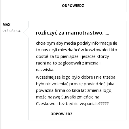
odpowiedzi
ODPOWIEDZ
na
Brawo,
MAX
widać,
21/02/2024
rozliczyć za marnotrastwo......
że
chciałbym aby media podały informacje ile
władza…
to nas czyli mieszkańców kosztowało i kto
dostał za to pieniądze i jeszcze którzy
radni na to zagłosowali z imienia i
nazwiska.
wcześniejsze logo było dobre i nie trzeba
było nic zmieniać proszę powiedzieć jaka
poważna firma co kilka lat zmienia logo,
może nazwę Suwałki zmieńcie na
Cześkowo i też będzie wspaniale?????
ODPOWIEDZ