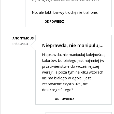
No, ale fakt, barwy trochę nie trafione.
ODPOWIEDZ
ANONYMOUS
21/02/2024
Nieprawda, nie manipuluj…
Dodane
Nieprawda, nie manipuluj kolejnością
przez
kolorów, bo białego jest najmniej (w
SuwalakPatriota
przeciwieństwie do wcześniejszej
wersji), a poza tym na kilku wzorach
w
nie ma białego w ogóle i jest
odpowiedzi
zestawienie czysto ukr., nie
na
dostrzegłeś tego?
haha
ODPOWIEDZ