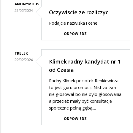
ANONYMOUS
21/02/2024
Oczywiscie ze rozliczyc
Dodane
Podajcie nazwiska i cene
przez
ODPOWIEDZ
max
w
odpowiedzi
TRELEK
22/02/2024
Klimek radny kandydat nr 1
na
Dodane
od Czesia
rozliczyć
przez
za
Radny Klimek pociotek Renkiewicza
max
to jest guru promocji. Nikt za tym
marnotrastwo......
w
nie głosował bo nie było głosowania
a przecież miały być konsultacje
odpowiedzi
społeczne pełną gębą....
na
ODPOWIEDZ
rozliczyć
za