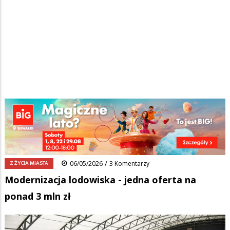
Strona główna
/
Wiadomości
/
Z życia miasta
/
Ścieżka
Modernizacja lodowiska - jedna oferta na ponad 3 mln zł
nawigacyjna
Facebook
Pinterest
Tumblr
Reddit
Share
0
/
Z ŻYCIA MIASTA
06/05/2026
3 Komentarzy
Modernizacja lodowiska - jedna oferta na
ponad 3 mln zł