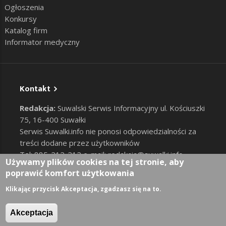
Ogłoszenia
Konkursy
Katalog firm
Informator medyczny
Kontakt
Redakcja:
Suwalski Serwis Informacyjny ul. Kościuszki
75, 16-400 Suwałki
Serwis Suwalki.info nie ponosi odpowiedzialności za
treści dodane przez użytkowników
Tel: 885-212-212 e-mail:
redakcja@suwalki.info
,
Używamy plików cookies na tej stronie, aby
reklama@suwalki.info
poprawić komfort użytkowania
RODO
|
Cookies
Zaloguj
Klikając przycisk Akceptacja, zgadzasz się na to.
User account menu
Akceptacja