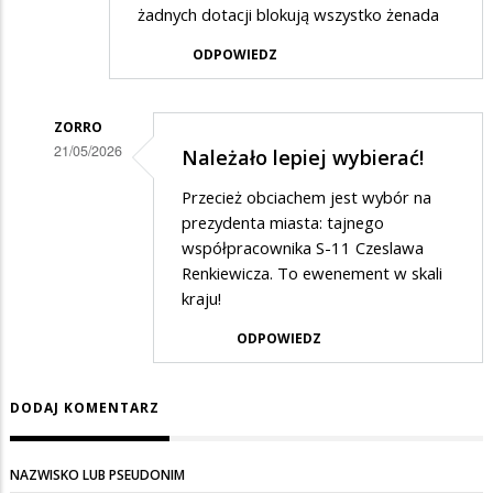
żadnych dotacji blokują wszystko żenada
ODPOWIEDZ
ZORRO
21/05/2026
Należało lepiej wybierać!
Dodane
Przecież obciachem jest wybór na
przez
prezydenta miasta: tajnego
Mieszaniec
współpracownika S-11 Czeslawa
Renkiewicza. To ewenement w skali
w
kraju!
odpowiedzi
ODPOWIEDZ
na
Suwałki
DODAJ KOMENTARZ
NAZWISKO LUB PSEUDONIM