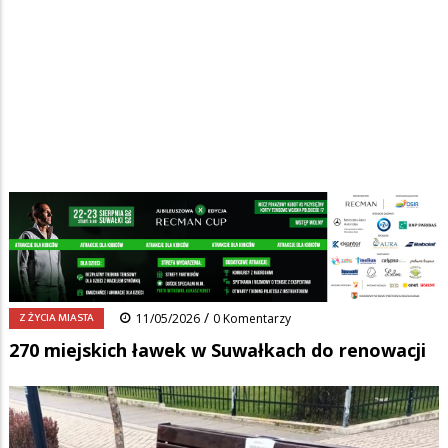
Strona główna
/
Wiadomości
/
Z życia miasta
/
Ścieżka
270 miejskich ławek w Suwałkach do renowacji
nawigacyjna
Facebook
Pinterest
Tumblr
Reddit
Share
0
/
Z ŻYCIA MIASTA
11/05/2026
0 Komentarzy
270 miejskich ławek w Suwałkach do renowacji