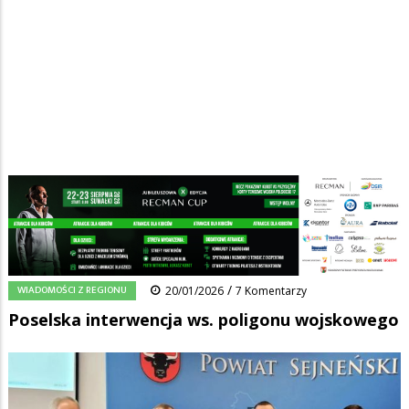
Strona główna
/
Wiadomości
/
Wiadomości z regionu
/
Ścieżka
Poselska interwencja ws. poligonu wojskowego
nawigacyjna
Facebook
Pinterest
Tumblr
Reddit
Share
0
/
WIADOMOŚCI Z REGIONU
20/01/2026
7 Komentarzy
Poselska interwencja ws. poligonu wojskowego