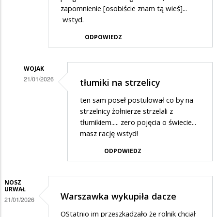
zapomnienie [osobiście znam tą wieś]...
wstyd.
ODPOWIEDZ
WOJAK
21/01/2026
tłumiki na strzelicy
Dodane
ten sam poseł postulował co by na
przez
strzelnicy żołnierze strzelali z
spostrzegawczy
tłumikiem..... zero pojęcia o świecie...
masz rację wstyd!
w
odpowiedzi
ODPOWIEDZ
na
pajace...
NOSZ
URWAŁ
Warszawka wykupiła dacze
21/01/2026
OStatnio im przeszkadzało że rolnik chciał