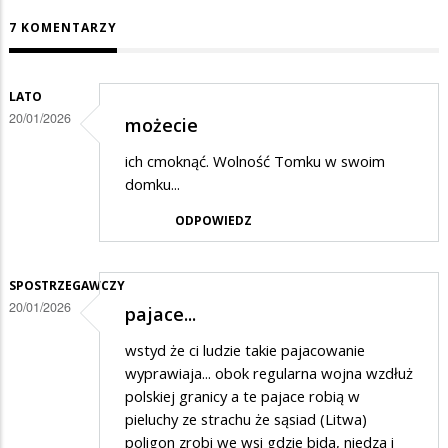
7 KOMENTARZY
LATO
20/01/2026
możecie
ich cmoknąć. Wolność Tomku w swoim
domku...
ODPOWIEDZ
SPOSTRZEGAWCZY
20/01/2026
pajace...
wstyd że ci ludzie takie pajacowanie
wyprawiaja... obok regularna wojna wzdłuż
polskiej granicy a te pajace robią w
pieluchy ze strachu że sąsiad (Litwa)
poligon zrobi we wsi gdzie bida, niedza i