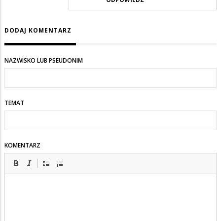
w
odpowiedzi
DODAJ KOMENTARZ
na
no
NAZWISKO LUB PSEUDONIM
właśnie
TEMAT
KOMENTARZ