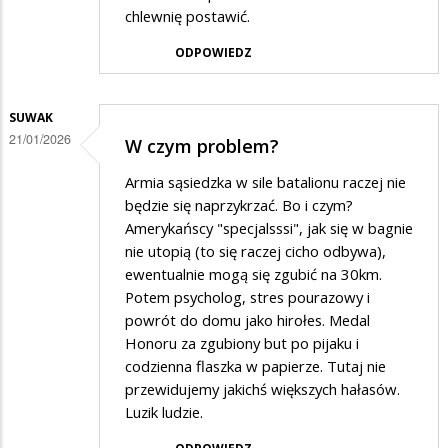
chlewnię postawić.
ODPOWIEDZ
SUWAK
21/01/2026
W czym problem?
Armia sąsiedzka w sile batalionu raczej nie
będzie się naprzykrzać. Bo i czym?
Amerykańscy "specjalsssi", jak się w bagnie
nie utopią (to się raczej cicho odbywa),
ewentualnie mogą się zgubić na 30km.
Potem psycholog, stres pourazowy i
powrót do domu jako hirołes. Medal
Honoru za zgubiony but po pijaku i
codzienna flaszka w papierze. Tutaj nie
przewidujemy jakichś większych hałasów.
Luzik ludzie.