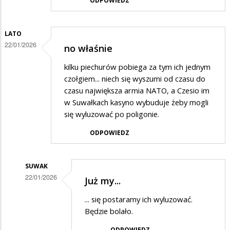
ODPOWIEDZ
LATO
22/01/2026
no właśnie
kilku piechurów pobiega za tym ich jednym
czołgiem... niech się wyszumi od czasu do
czasu największa armia NATO, a Czesio im
w Suwałkach kasyno wybuduje żeby mogli
się wyluzować po poligonie.
ODPOWIEDZ
SUWAK
22/01/2026
Już my...
Dodane
... się postaramy ich wyluzować.
przez
Będzie bolało.
LATO
ODPOWIEDZ