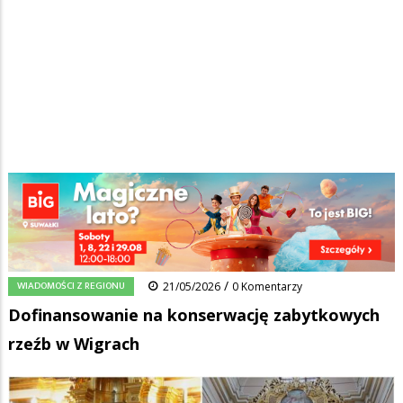
Strona główna
/
Wiadomości
/
Wiadomości z regionu
/
Ścieżka
Dofinansowanie na konserwację zabytkowych rzeźb w Wigrach
nawigacyjna
Facebook
Pinterest
Tumblr
Reddit
Share
0
/
WIADOMOŚCI Z REGIONU
21/05/2026
0 Komentarzy
Dofinansowanie na konserwację zabytkowych
rzeźb w Wigrach