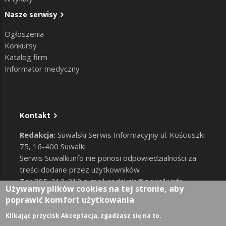
Nasze serwisy
Ogłoszenia
Konkursy
Katalog firm
Informator medyczny
Kontakt
Redakcja:
Suwalski Serwis Informacyjny ul. Kościuszki
75, 16-400 Suwałki
Serwis Suwalki.info nie ponosi odpowiedzialności za
treści dodane przez użytkowników
Tel: 885-212-212 e-mail:
redakcja@suwalki.info
,
Używamy plików cookies na tej stronie, aby
reklama@suwalki.info
poprawić komfort użytkowania
RODO
|
Cookies
Zaloguj
Klikając przycisk Akceptacja, zgadzasz się na to.
User account menu