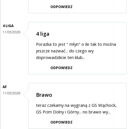
ODPOWIEDZ
4 LIGA
11/05/2026
4 liga
Porażka to jest " młyn" o ile tak to można
jeszcze nazwać... do czego wy
doprowadzilicie ten klub...
ODPOWIEDZ
AF
11/05/2026
Brawo
teraz czekamy na wygraną z GS Wąchock,
GS Pcim Dolny i Górny... no brawo wy...
ODPOWIEDZ