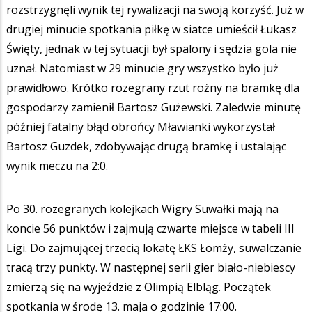
rozstrzygnęli wynik tej rywalizacji na swoją korzyść. Już w
drugiej minucie spotkania piłkę w siatce umieścił Łukasz
Święty, jednak w tej sytuacji był spalony i sędzia gola nie
uznał. Natomiast w 29 minucie gry wszystko było już
prawidłowo. Krótko rozegrany rzut rożny na bramkę dla
gospodarzy zamienił Bartosz Gużewski. Zaledwie minutę
później fatalny błąd obrońcy Mławianki wykorzystał
Bartosz Guzdek, zdobywając drugą bramkę i ustalając
wynik meczu na 2:0.
Po 30. rozegranych kolejkach Wigry Suwałki mają na
koncie 56 punktów i zajmują czwarte miejsce w tabeli III
Ligi. Do zajmującej trzecią lokatę ŁKS Łomży, suwalczanie
tracą trzy punkty. W następnej serii gier biało-niebiescy
zmierzą się na wyjeździe z Olimpią Elbląg. Początek
spotkania w środę 13. maja o godzinie 17:00.