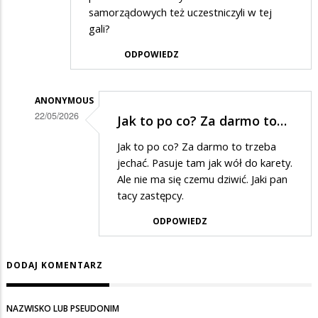
samorządowych też uczestniczyli w tej
gali?
ODPOWIEDZ
ANONYMOUS
22/05/2026
Jak to po co? Za darmo to…
Dodane
Jak to po co? Za darmo to trzeba
przez
jechać. Pasuje tam jak wół do karety.
Zaciekawiony
Ale nie ma się czemu dziwić. Jaki pan
tacy zastępcy.
w
odpowiedzi
ODPOWIEDZ
na
po
DODAJ KOMENTARZ
co
tam
NAZWISKO LUB PSEUDONIM