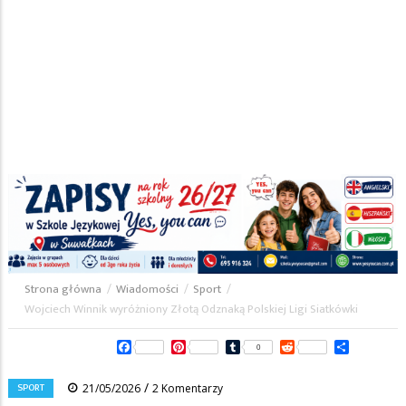
Strona główna
/
Wiadomości
/
Sport
/
Ścieżka
Wojciech Winnik wyróżniony Złotą Odznaką Polskiej Ligi Siatkówki
nawigacyjna
Facebook
Pinterest
Tumblr
Reddit
Share
0
/
SPORT
21/05/2026
2 Komentarzy