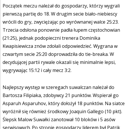
Początek meczu należał do gospodarzy, którzy wygrali
pierwszą partię do 18. W drugim secie biało-niebiescy
wrócili do gry, zwyciężając po wyrównanej walce 25:23.
Trzecia odsłona ponownie padła łupem częstochowian
(21:25), jednak podopieczni trenera Dominika
Kwapisiewicza znów zdołali odpowiedzieć. Wygrana w
czwartym secie 25:20 doprowadziła do tie-breaka. W
decydującej partii rywale okazali się minimalnie lepsi,
wygrywając 15:12 i cały mecz 3:2.
Najlepszy występ w szeregach suwalczan należał do
Bartosza Filipiaka, zdobywcy 21 punktów. Wspierał go
Asparuh Asparuhov, który dołożył 18 punktów. Na siatce
wyróżnił się również środkowy Joaquin Gallego (10 pkt).
Ślepsk Malow Suwałki zanotował 10 bloków i 5 asów
serwisowych. Po stronie gospodarzy liderem był Patrik