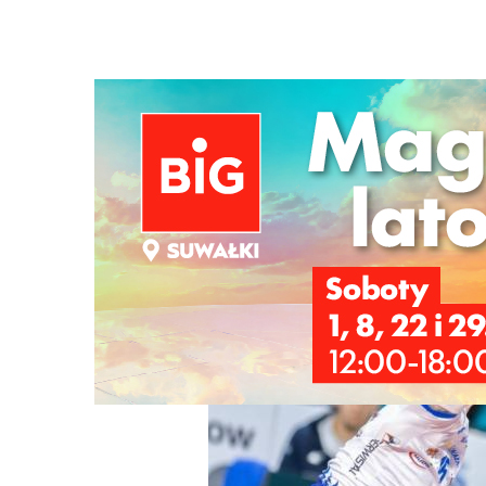
Strona główna
/
Wiadomości
/
Sport
/
Przełamanie Śleps
Ścieżka
nawigacyjna
/
SPORT
13/12/2025
0 Komentarzy
Przełamanie Ślepska Malow Suwałki