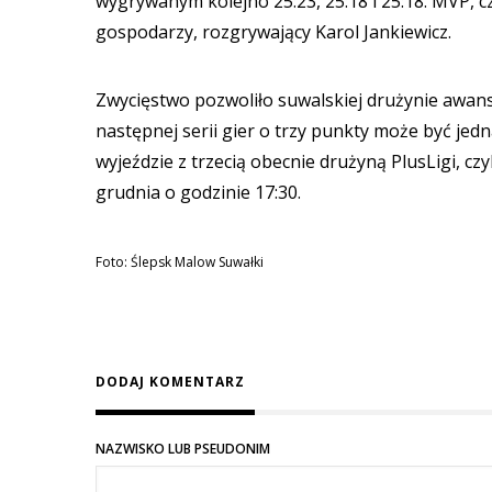
wygrywanym kolejno 25:23, 25:18 i 25:18. MVP, 
gospodarzy, rozgrywający Karol Jankiewicz.
Zwycięstwo pozwoliło suwalskiej drużynie awans
następnej serii gier o trzy punkty może być jed
wyjeździe z trzecią obecnie drużyną PlusLigi, c
grudnia o godzinie 17:30.
Foto: Ślepsk Malow Suwałki
DODAJ KOMENTARZ
NAZWISKO LUB PSEUDONIM