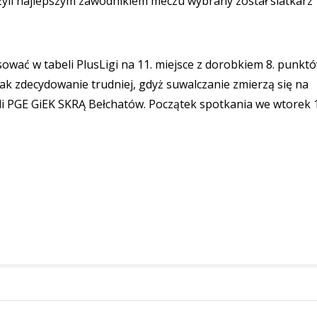
czyli najlepszym zawodnikiem meczu wybrany został siatkarz
ować w tabeli PlusLigi na 11. miejsce z dorobkiem 8. punkt
nak zdecydowanie trudniej, gdyż suwalczanie zmierzą się na
zyli PGE GiEK SKRĄ Bełchatów. Początek spotkania we wtorek 