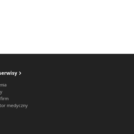
serwisy
nia
sy
 firm
tor medyczny