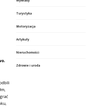
Wywiady
Turystyka
Motoryzacja
Artykuły
Nieruchomości
wo.
Zdrowie i uroda
dbili
łm,
ograć
nku,