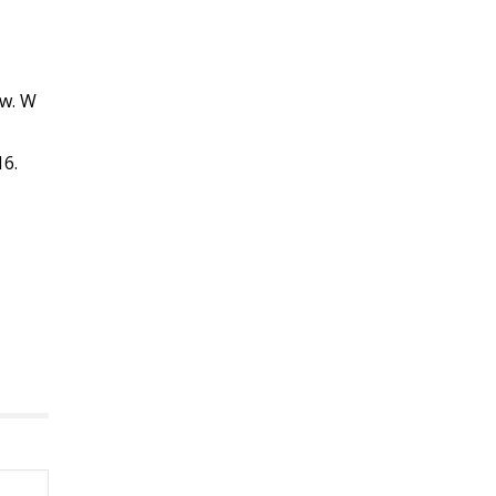
ów. W
16.