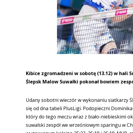
Kibice zgromadzeni w sobotę (13.12) w hali 
Ślepsk Malow Suwałki pokonał bowiem zespół
Udany sobotni wieczór w wykonaniu siatkarzy Śl
się od dna tabeli PlusLigi. Podopieczni Domini
który do tego meczu wraz z biało-niebieskimi oku
suwalski zespół we wrześniowym sparingu w Che