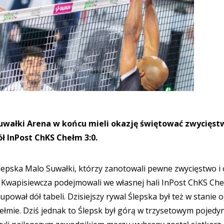
Suwałki Arena w końcu mieli okazję świętować zwycięst
 InPost ChKS Chełm 3:0.
epska Malo Suwałki, którzy zanotowali pewne zwycięstwo i o
ka Kwapisiewcza podejmowali we własnej hali InPost ChKS Che
pował dół tabeli. Dzisiejszy rywal Ślepska był też w stanie 
łmie. Dziś jednak to Ślepsk był górą w trzysetowym pojedy