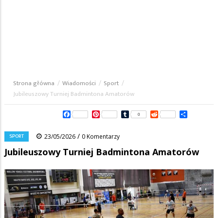
Strona główna
/
Wiadomości
/
Sport
/
Ścieżka
Jubileuszowy Turniej Badmintona Amatorów
nawigacyjna
Facebook
Pinterest
Tumblr
Reddit
Share
0
/
SPORT
23/05/2026
0 Komentarzy
Jubileuszowy Turniej Badmintona Amatorów