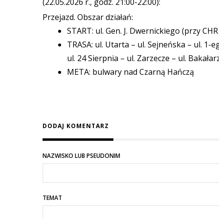
(22.05.2026 r., godz. 21:00-22:00):
Przejazd. Obszar działań:
START: ul. Gen. J. Dwernickiego (przy CH
TRASA: ul. Utarta – ul. Sejneńska – ul. 1-e
ul. 24 Sierpnia – ul. Zarzecze – ul. Bakałar
META: bulwary nad Czarną Hańczą
DODAJ KOMENTARZ
NAZWISKO LUB PSEUDONIM
TEMAT