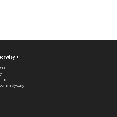
serwisy
nia
sy
 firm
tor medyczny