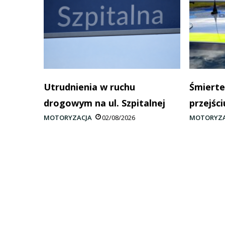
Utrudnienia w ruchu
Śmierte
drogowym na ul. Szpitalnej
przejści
MOTORYZACJA
02/08/2026
MOTORYZA