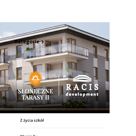
hare
Kategorie
Z życia miasta
Sport
Kultura
Wiadomości z regionu
Z życia szkół