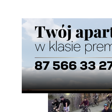
Strona główna
/
Wiadomości
/
Motoryzacja
/
Utrudnienia
Ścieżka
nawigacyjna
/
MOTORYZACJA
21/05/2026
0 Komentarzy
Utrudnienia drogowe podczas Suwałki S