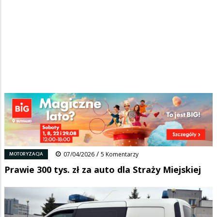
Strona główna
/
Wiadomości
/
Motoryzacja
/
Ścieżka
Prawie 300 tys. zł za auto dla Straży Miejskiej
nawigacyjna
Facebook
Pinterest
Tumblr
Reddit
Share
0
/
MOTORYZACJA
07/04/2026
5 Komentarzy
Prawie 300 tys. zł za auto dla Straży Miejskiej