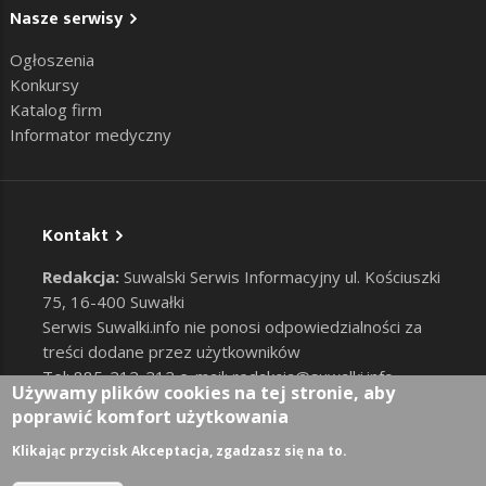
Nasze serwisy
Ogłoszenia
Konkursy
Katalog firm
Informator medyczny
Kontakt
Redakcja:
Suwalski Serwis Informacyjny ul. Kościuszki
75, 16-400 Suwałki
Serwis Suwalki.info nie ponosi odpowiedzialności za
treści dodane przez użytkowników
Tel: 885-212-212 e-mail:
redakcja@suwalki.info
,
Używamy plików cookies na tej stronie, aby
reklama@suwalki.info
poprawić komfort użytkowania
RODO
|
Cookies
Zaloguj
Klikając przycisk Akceptacja, zgadzasz się na to.
User account menu