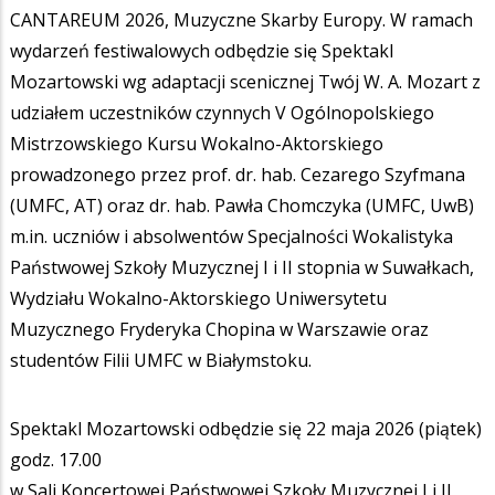
CANTAREUM 2026, Muzyczne Skarby Europy. W ramach
wydarzeń festiwalowych odbędzie się Spektakl
Mozartowski wg adaptacji scenicznej Twój W. A. Mozart z
udziałem uczestników czynnych V Ogólnopolskiego
Mistrzowskiego Kursu Wokalno-Aktorskiego
prowadzonego przez prof. dr. hab. Cezarego Szyfmana
(UMFC, AT) oraz dr. hab. Pawła Chomczyka (UMFC, UwB)
m.in. uczniów i absolwentów Specjalności Wokalistyka
Państwowej Szkoły Muzycznej I i II stopnia w Suwałkach,
Wydziału Wokalno-Aktorskiego Uniwersytetu
Muzycznego Fryderyka Chopina w Warszawie oraz
studentów Filii UMFC w Białymstoku.
Spektakl Mozartowski odbędzie się 22 maja 2026 (piątek)
godz. 17.00
w Sali Koncertowej Państwowej Szkoły Muzycznej I i II