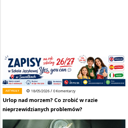
Strona główna
/
Wiadomości
/
Artykuły
/
Ścieżka
Urlop nad morzem? Co zrobić w razie nieprzewidzianych problemów?
nawigacyjna
Facebook
Pinterest
Tumblr
Reddit
Share
0
/
ARTYKUŁY
18/05/2026
0 Komentarzy
Urlop nad morzem? Co zrobić w razie
nieprzewidzianych problemów?