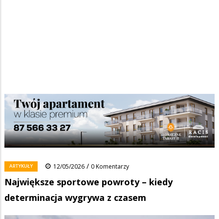
Strona główna
/
Wiadomości
/
Artykuły
/
Ścieżka
Największe sportowe powroty – kiedy determinacja wygrywa z
czasem
nawigacyjna
Facebook
Pinterest
Tumblr
Reddit
Share
0
/
ARTYKUŁY
12/05/2026
0 Komentarzy
Największe sportowe powroty – kiedy
determinacja wygrywa z czasem