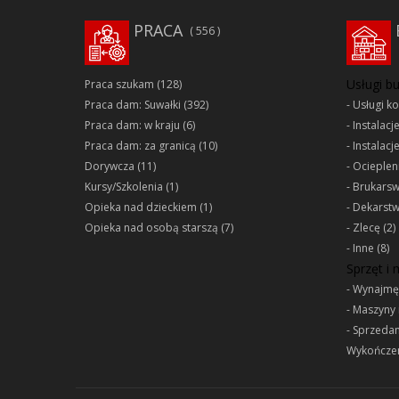
PRACA
556
Usługi b
Praca szukam
(128)
Praca dam: Suwałki
(392)
Usługi k
Praca dam: w kraju
(6)
Instalacj
Praca dam: za granicą
(10)
Instalacj
Dorywcza
(11)
Ociepleni
Kursy/Szkolenia
(1)
Brukars
Opieka nad dzieckiem
(1)
Dekarst
Opieka nad osobą starszą
(7)
Zlecę
(2)
Inne
(8)
Sprzęt i
Wynajmę
Maszyny 
Sprzeda
Wykończen