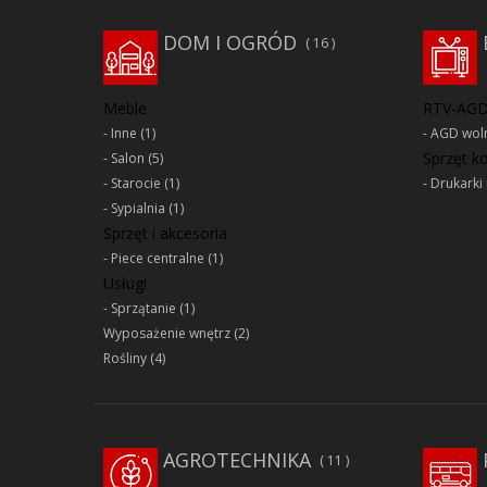
DOM I OGRÓD
16
Meble
RTV-AG
Inne
(1)
AGD woln
Sprzęt 
Salon
(5)
Starocie
(1)
Drukarki 
Sypialnia
(1)
Sprzęt i akcesoria
Piece centralne
(1)
Usługi
Sprzątanie
(1)
Wyposażenie wnętrz
(2)
Rośliny
(4)
AGROTECHNIKA
11