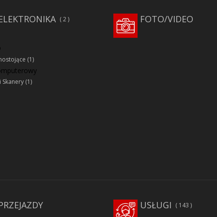
ELEKTRONIKA
FOTO/VIDEO
2
D
ostojące
(1)
komputerowy
i Skanery
(1)
PRZEJAZDY
USŁUGI
143