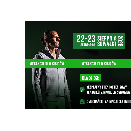
Szukana fraza w ogłoszeniach
nie odszukano ogłoszenia z podana frazą