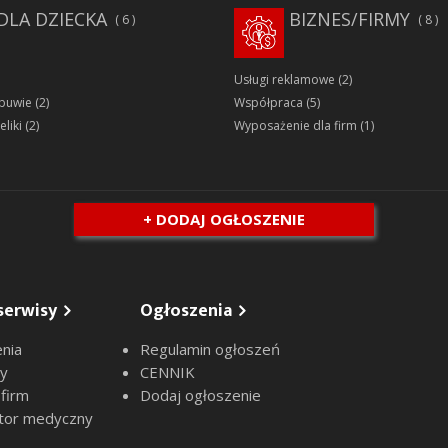
DLA DZIECKA
BIZNES/FIRMY
6
8
Usługi reklamowe
(2)
obuwie
(2)
Współpraca
(5)
eliki
(2)
Wyposażenie dla firm
(1)
+ DODAJ OGŁOSZENIE
serwisy
Ogłoszenia
nia
Regulamin ogłoszeń
sy
CENNIK
 firm
Dodaj ogłoszenie
tor medyczny