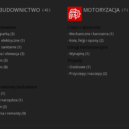
BUDOWNICTWO
MOTORYZACJA
42
7
udowlane
Części i akcesoria
oparką
(3)
Mechaniczne i karoseria
(1)
e elektryczne
(1)
Koła, felgi i opony
(2)
Usługi motoryzacyjne
e sanitarne
(1)
a i elewacja
(3)
Wynajmę
(1)
Pojazdy
wo
(3)
wo
(8)
Osobowe
(1)
Przyczepy i naczepy
(2)
 materiały budowlane
(1)
i narzędzia
(1)
m
(2)
ia i remonty
(9)