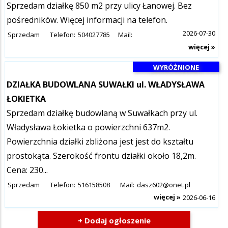
Sprzedam działkę 850 m2 przy ulicy Łanowej. Bez
pośredników. Więcej informacji na telefon.
2026-07-30
Sprzedam
Telefon:
504027785
Mail:
więcej »
SPECJALNE-PROMOWANE
WYRÓŻNIONE
DZIAŁKA BUDOWLANA SUWAŁKI ul. WŁADYSŁAWA
ŁOKIETKA
Sprzedam działkę budowlaną w Suwałkach przy ul.
Władysława Łokietka o powierzchni 637m2.
Powierzchnia działki zbliżona jest jest do kształtu
prostokąta. Szerokość frontu działki około 18,2m.
Cena: 230...
Sprzedam
Telefon:
516158508
Mail:
dasz602@onet.pl
więcej »
2026-06-16
+ Dodaj ogłoszenie