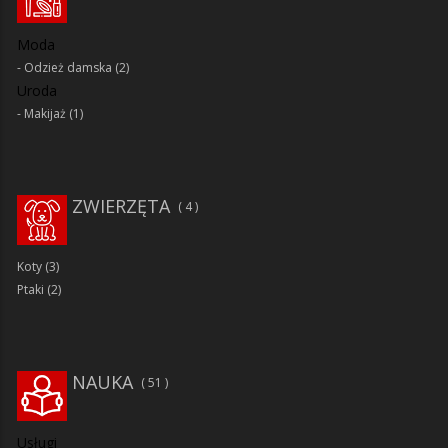
Moda
Odzież damska
(2)
Uroda
Makijaż
(1)
ZWIERZĘTA
4
Koty
(3)
Ptaki
(2)
NAUKA
51
Usługi