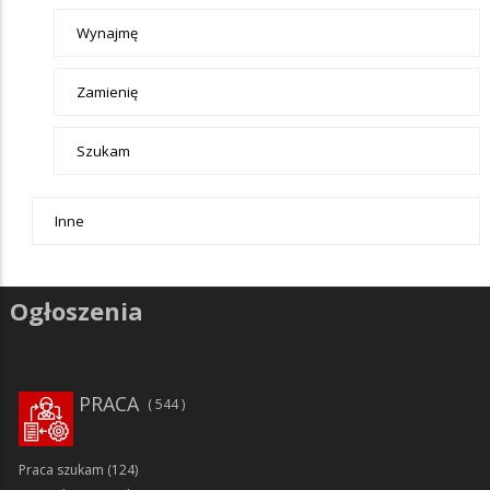
Wynajmę
Zamienię
Szukam
Inne
Ogłoszenia
PRACA
544
Praca szukam
(124)