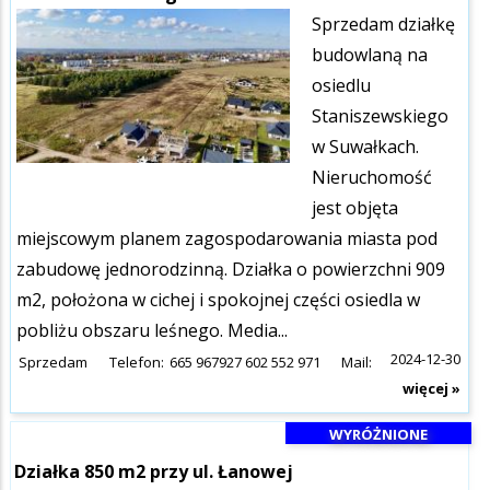
Sprzedam działkę
budowlaną na
osiedlu
Staniszewskiego
w Suwałkach.
Nieruchomość
jest objęta
miejscowym planem zagospodarowania miasta pod
zabudowę jednorodzinną. Działka o powierzchni 909
m2, położona w cichej i spokojnej części osiedla w
pobliżu obszaru leśnego. Media...
2024-12-30
Sprzedam
Telefon:
665 967927 602 552 971
Mail:
więcej »
WYRÓŻNIONE
Działka 850 m2 przy ul. Łanowej