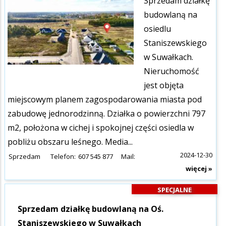
Sprzedam działkę
budowlaną na
osiedlu
Staniszewskiego
w Suwałkach.
Nieruchomość
jest objęta
miejscowym planem zagospodarowania miasta pod
zabudowę jednorodzinną. Działka o powierzchni 797
m2, położona w cichej i spokojnej części osiedla w
pobliżu obszaru leśnego. Media...
2024-12-30
Sprzedam
Telefon:
607 545 877
Mail:
więcej »
SPECJALNE
Sprzedam działkę budowlaną na Oś.
Staniszewskiego w Suwałkach