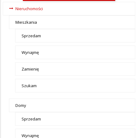
Ogłoszenia -
Nieruchomości
tax - menu-
Mieszkania
Nieruchomosci
Sprzedam
Wynajmę
Zamienię
Szukam
Domy
Sprzedam
Wynajmę