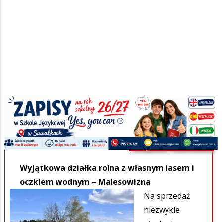
Szukana fraza w ogłoszeniach
SPECJALNE-PROMOWANE
SPECJALNE-PROMOWANE
Wyjątkowa działka rolna z własnym lasem i
oczkiem wodnym – Malesowizna
Na sprzedaż
niezwykle