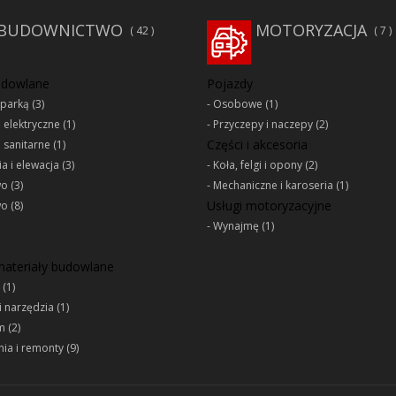
BUDOWNICTWO
MOTORYZACJA
42
7
udowlane
Pojazdy
oparką
(3)
Osobowe
(1)
e elektryczne
(1)
Przyczepy i naczepy
(2)
Części i akcesoria
e sanitarne
(1)
a i elewacja
(3)
Koła, felgi i opony
(2)
wo
(3)
Mechaniczne i karoseria
(1)
Usługi motoryzacyjne
wo
(8)
Wynajmę
(1)
 materiały budowlane
(1)
i narzędzia
(1)
m
(2)
ia i remonty
(9)