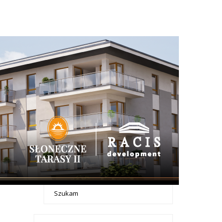
+ Dodaj ogłoszenie
Ogłoszenia -
Nieruchomości
tax - menu-
Mieszkania
Nieruchomosci
Sprzedam
Wynajmę
Zamienię
Szukam