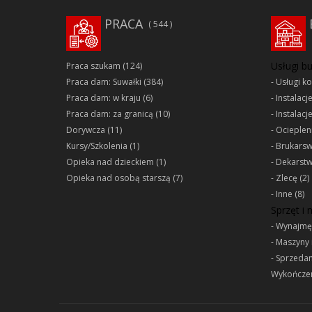
PRACA
544
Usługi b
Praca szukam
(124)
Praca dam: Suwałki
(384)
Usługi k
Praca dam: w kraju
(6)
Instalacj
Praca dam: za granicą
(10)
Instalacj
Dorywcza
(11)
Ociepleni
Kursy/Szkolenia
(1)
Brukars
Opieka nad dzieckiem
(1)
Dekarst
Opieka nad osobą starszą
(7)
Zlecę
(2)
Inne
(8)
Sprzęt i
Wynajmę
Maszyny 
Sprzeda
Wykończen