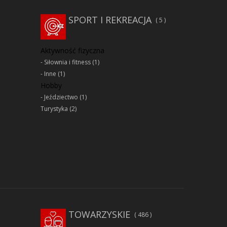
SPORT I REKREACJA
5
Aktywność fizyczna
Siłownia i fitness
(1)
Inne
(1)
Hobby
Jeździectwo
(1)
Turystyka
(2)
TOWARZYSKIE
486