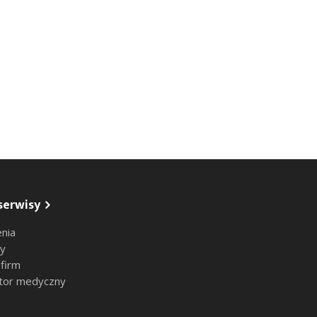
serwisy
nia
sy
 firm
tor medyczny