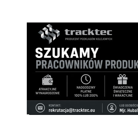
Nie dodano jeszcze wpisów do tej kategorii
Dodaj obiekt do informatora medycznego