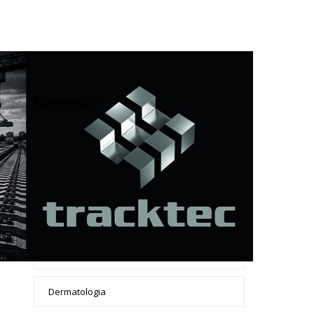
+ Dodaj wpis
Kategoria
Apteki
Badanie żył dopplerem
Chirurdzy
Chirurgia dentystyczna
Dermatologia