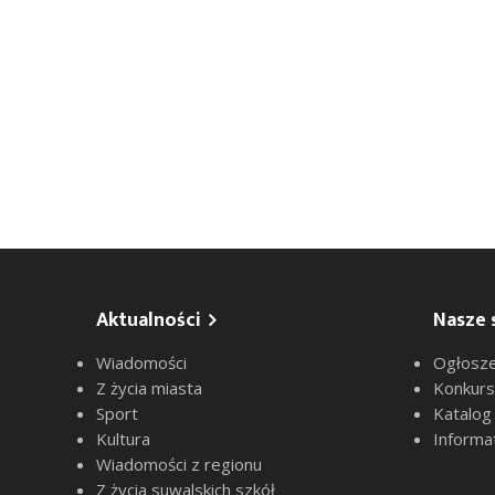
Aktualności
Nasze 
Wiadomości
Ogłosze
Z życia miasta
Konkur
Sport
Katalog
Kultura
Informa
Wiadomości z regionu
Z życia suwalskich szkół