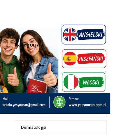
+ Dodaj wpis
Kategoria
Apteki
Badanie żył dopplerem
Chirurdzy
Chirurgia dentystyczna
Dermatologia