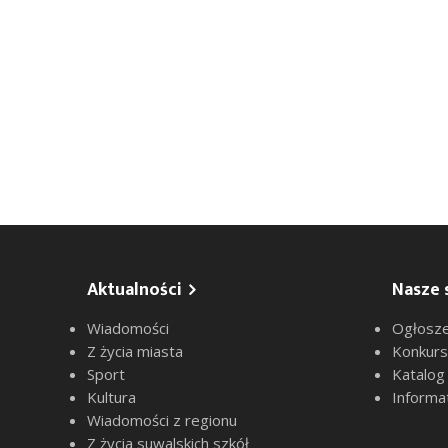
Aktualności
Nasze 
Wiadomości
Ogłosze
Z życia miasta
Konkur
Sport
Katalog
Kultura
Informa
Wiadomości z regionu
Z życia suwalskich szkół