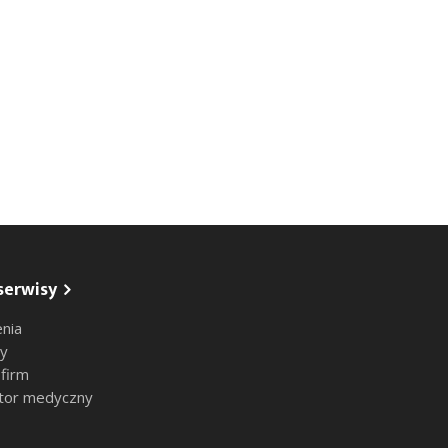
serwisy
nia
sy
 firm
tor medyczny