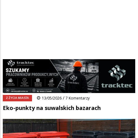
Strona główna
/
Wiadomości
/
Z życia miasta
/
Ścieżka
Eko-punkty na suwalskich bazarach
nawigacyjna
Facebook
Pinterest
Tumblr
Reddit
Share
0
/
Z ŻYCIA MIASTA
13/05/2026
7 Komentarzy
Eko-punkty na suwalskich bazarach