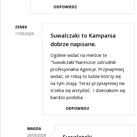
ODPOWIEDZ
ZENEK
17/05/2026
Suwalczaki to Kampania
Dodane
dobrze napisane.
przez
Ogólnie widać na mieście te
Suwalczanka
"Suwalczaki"Nareszcie zatrudnili
w
profesjonalna Agencje. Przynajmniej
widać, że robią to ludzie którzy się
odpowiedzi
na tym znają. Teraz przynajmniej nie
na
trzeba się wstydzić. I dzieciakom się
Suwalczaki
bardzo podoba.
czy
ODPOWIEDZ
Suwalczanie??…
MAGDA
29/05/2026