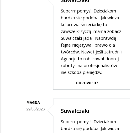
Suwalczaki
Dodane
Superrr pomysl. Dzieciakom
przez
bardzo się podoba. Jak widza
Zenek
kolorowa śmieciarkę to
zawsze krzyczą mama zobacz
w
Suwalczaki jada. Naprawdę
odpowiedzi
fajna inicjatywa i brawo dla
na
twórców. Nawet jeśli zatrudnili
Suwalczaki
Agencje to robi kawał dobrej
roboty i na profesjonalistów
to
nie szkoda pieniędzy.
Kampania
ODPOWIEDZ
dobrze
napisane.
MAGDA
29/05/2026
Suwalczaki
Dodane
Superrr pomysl. Dzieciakom
przez
bardzo się podoba. Jak widza