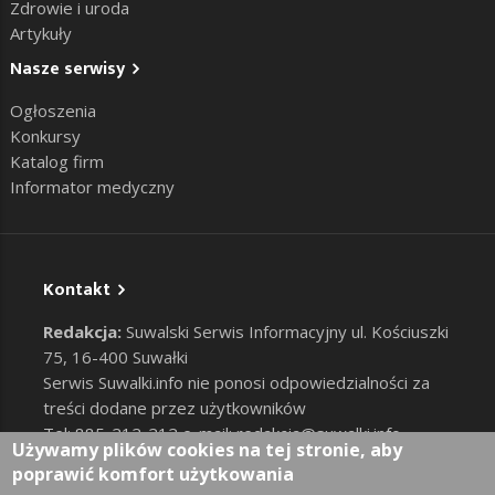
Zdrowie i uroda
Artykuły
Nasze serwisy
Ogłoszenia
Konkursy
Katalog firm
Informator medyczny
Kontakt
Redakcja:
Suwalski Serwis Informacyjny ul. Kościuszki
75, 16-400 Suwałki
Serwis Suwalki.info nie ponosi odpowiedzialności za
treści dodane przez użytkowników
Tel: 885-212-212 e-mail:
redakcja@suwalki.info
,
Używamy plików cookies na tej stronie, aby
reklama@suwalki.info
poprawić komfort użytkowania
RODO
|
Cookies