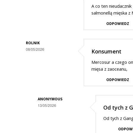
A co ten nieudaczni
salmonellą mięska z
ODPOWIEDZ
ROLNIK
08/05/2026
Konsument
Mercosur a czego on
mięsa z zaoceanu,
ODPOWIEDZ
ANONYMOUS
13/05/2026
Od tych z 
Dodane
Od tych z Gan
przez
ODPOW
Rolnik