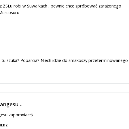
k z ZSLu robi w Suwałkach , pewnie chce spróbować zarażonego
 Mercosuru
 tu szuka? Poparcia? Niech idzie do smakoszy przeterminowanego
Gangesu…
gesu zapomniałeś.
IEDZ