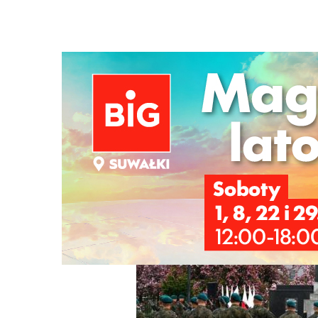
Strona główna
/
Wiadomości
/
Z życia miasta
/
81 lat tem
Ścieżka
nawigacyjna
/
Z ŻYCIA MIASTA
08/05/2026
3 Komentarzy
81 lat temu zakończyła się II Wojna Św