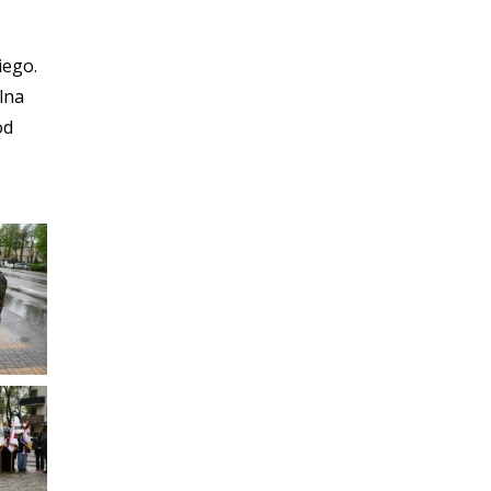
iego.
lna
od