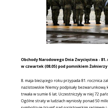
Obchody Narodowego Dnia Zwycięstwa - 81. r
w czwartek (08.05) pod pomnikiem Żołnierzy
8. maja bieżącego roku przypada 81. rocznica z
nazistowskie Niemcy podpisały bezwarunkową ka
trwała w sumie 6 lat. Uczestniczyły w niej 72 pa
Ogólne straty w ludziach wyniosły ponad 50 mil
symbolizuje triumf nad nazistowskim reżimem i