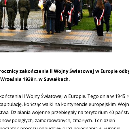
ocznicy zakończenia II Wojny Światowej w Europie odby
 Września 1939 r. w Suwałkach.
akończenia II Wojny Światowej w Europie. Tego dnia w 1945 
pitulację, kończąc walki na kontynencie europejskim. Woj
ństwa. Działania wojenne przebiegały na terytorium 40 państ
ionów poległych, zamordowanych, zmarłych. Ten dzień
 początek procesu odbudowy oraz pojednania w Europie.