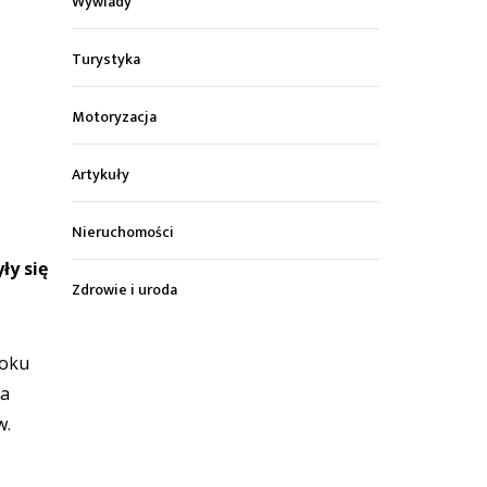
Wywiady
Turystyka
Motoryzacja
Artykuły
Nieruchomości
ły się
Zdrowie i uroda
roku
na
w.