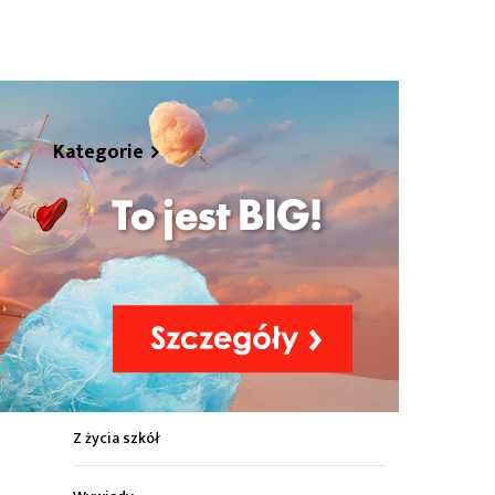
hare
Kategorie
Z życia miasta
Sport
Kultura
Wiadomości z regionu
Z życia szkół