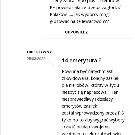
Halina
...zeby zabrać 800 plus ... niemra w
PE powiedziała że trzeba zagłodzić
Lobuz
Polaków .... jak wyborcy mogli
w
głosować na te lewactwo ???
odpowiedzi
ODPOWIEDZ
na
Polski
emeryt
OBIEKTYWNY
25/03/2025
14 emerytura ?
może
Dodane
być…
Powinna być natychmiast
przez
zlikwidowana, kolejny zasiłek
Asia
dla nierobów, którzy w życiu
niezbyt się napracowali. Ten
w
niesprawiedliwy i dzielący
odpowiedzi
emerytów zasiłek
na
został wprowadzony przez PiS
..........
tylko po to aby wygrać wybory
i rzucić ochłap swojemu
wybitnemu elektoratowi, więc