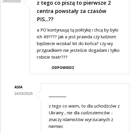
24/03/2025
z tego co piszą to pierwsze 2
centra powstały za czasów
PIS...??
a PO kontynuują tą politykę i chcą by było
ich 49???? Jak a jest prawda czy ludziom
będziecie wciskać kit do końca? czy wy
przypadkiem nie jesteście dogadani i tylko
robicie teatr???
ODPOWIEDZ
ASIA
24/03/2025
...............
Dodane
z tego co wiem, to dla uchodżców z
przez
Ukrainy , nie dla cudzoziemców -
max
znaczy islamistów wyrzucanych z
niemiec
w