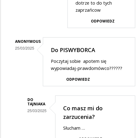
przez
dotrze to do tych
Tadek
zaprzańcow
w
ODPOWIEDZ
odpowiedzi
na
ANONYMOUS
Oczywiście,
25/03/2025
Do PISWYBORCA
że
Dodane
Poczytaj sobie apotem się
ci
przez
wypowiadaj-prawdomówco??????
z
PiSwyborca
ODPOWIEDZ
kebabów
w
nie
odpowiedzi
przeszkadzają...
DO
na
TAJNIAKA
Co masz mi do
Najgorsze
25/03/2025
zarzucenia?
jest
Dodane
Słucham …
to
przez
,
Anonymous