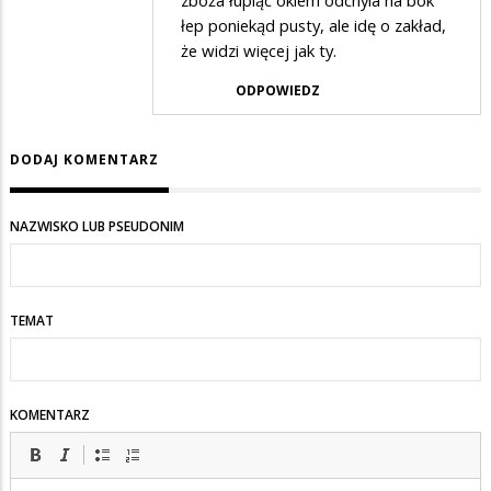
zboża łupiąc okiem odchyla na bok
łep poniekąd pusty, ale idę o zakład,
że widzi więcej jak ty.
ODPOWIEDZ
DODAJ KOMENTARZ
NAZWISKO LUB PSEUDONIM
TEMAT
KOMENTARZ