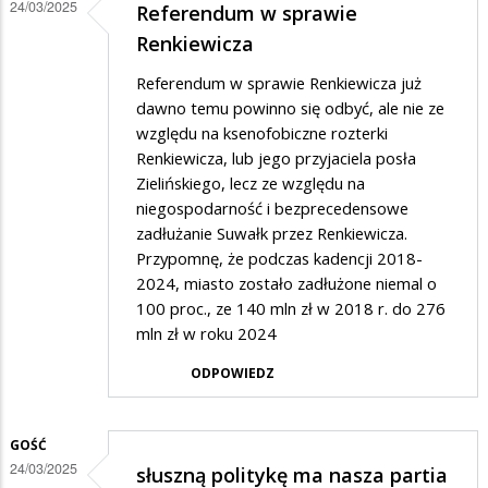
24/03/2025
Referendum w sprawie
stroną
Renkiewicza
tylko
Referendum w sprawie Renkiewicza już
Kuria
dawno temu powinno się odbyć, ale nie ze
w
względu na ksenofobiczne rozterki
Ełku
Renkiewicza, lub jego przyjaciela posła
Zielińskiego, lecz ze względu na
niegospodarność i bezprecedensowe
zadłużanie Suwałk przez Renkiewicza.
Przypomnę, że podczas kadencji 2018-
2024, miasto zostało zadłużone niemal o
100 proc., ze 140 mln zł w 2018 r. do 276
mln zł w roku 2024
ODPOWIEDZ
GOŚĆ
24/03/2025
słuszną politykę ma nasza partia