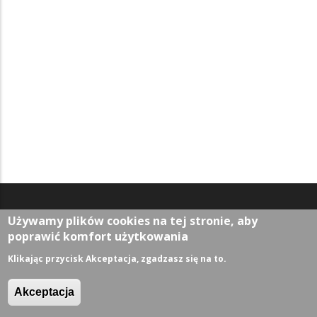
Używamy plików cookies na tej stronie, aby
Aktualności
poprawić komfort użytkowania
Wiadomości
Klikając przycisk Akceptacja, zgadzasz się na to.
Z życia miasta
Sport
Akceptacja
Kultura