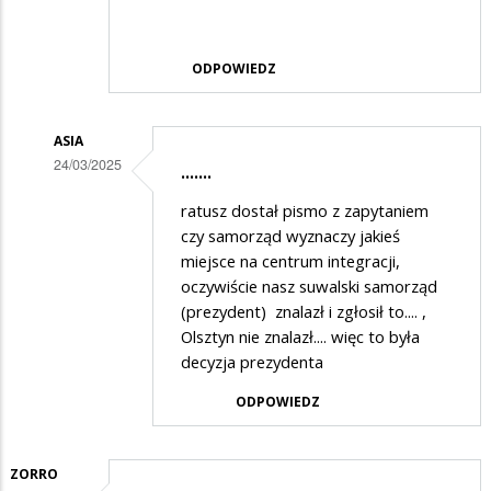
ODPOWIEDZ
ASIA
24/03/2025
.......
Dodane
ratusz dostał pismo z zapytaniem
przez
czy samorząd wyznaczy jakieś
Adrian1
miejsce na centrum integracji,
oczywiście nasz suwalski samorząd
w
(prezydent) znalazł i zgłosił to.... ,
odpowiedzi
Olsztyn nie znalazł.... więc to była
na
decyzja prezydenta
Nie
ODPOWIEDZ
prezydent
miasta
ZORRO
jesst