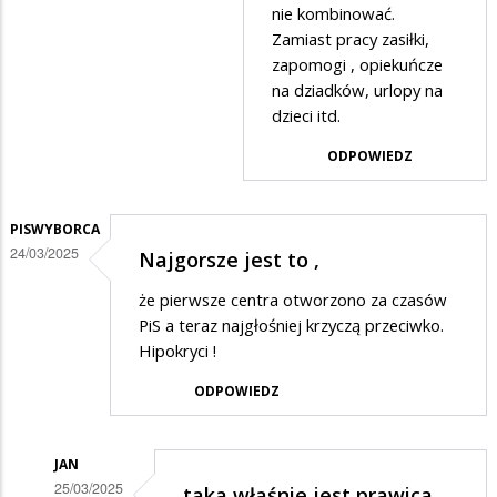
?
nie kombinować.
Zamiast pracy zasiłki,
zapomogi , opiekuńcze
na dziadków, urlopy na
dzieci itd.
ODPOWIEDZ
PISWYBORCA
24/03/2025
Najgorsze jest to ,
że pierwsze centra otworzono za czasów
PiS a teraz najgłośniej krzyczą przeciwko.
Hipokryci !
ODPOWIEDZ
JAN
25/03/2025
taka właśnie jest prawica