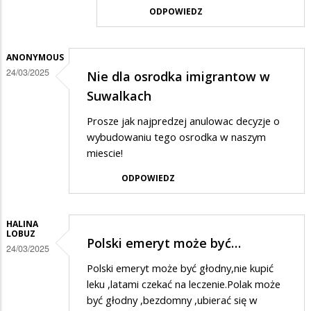
odpowiedzi
ODPOWIEDZ
na
z
ANONYMOUS
tego
24/03/2025
Nie dla osrodka imigrantow w
co
Suwalkach
piszą
Prosze jak najpredzej anulowac decyzje o
to
wybudowaniu tego osrodka w naszym
pierwsze
miescie!
2
ODPOWIEDZ
centra
powstały
HALINA
za
LOBUZ
Polski emeryt może być…
24/03/2025
czasów
Polski emeryt może być głodny,nie kupić
PIS...??
leku ,latami czekać na leczenie.Polak może
być głodny ,bezdomny ,ubierać się w