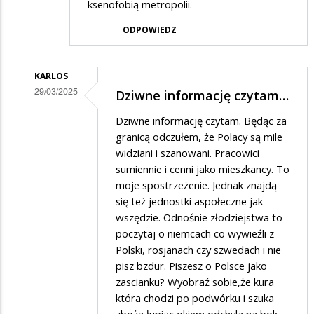
ksenofobią metropolii.
ODPOWIEDZ
KARLOS
29/03/2025
Dziwne informację czytam…
Dodane
Dziwne informację czytam. Będąc za
przez
granicą odczułem, że Polacy są mile
Emeryt
widziani i szanowani. Pracowici
sumiennie i cenni jako mieszkancy. To
70
moje spostrzeżenie. Jednak znajdą
w
się też jednostki aspołeczne jak
odpowiedzi
wszędzie. Odnośnie złodziejstwa to
na
poczytaj o niemcach co wywieźli z
Polski, rosjanach czy szwedach i nie
Imigranci
pisz bzdur. Piszesz o Polsce jako
zascianku? Wyobraź sobie,że kura
która chodzi po podwórku i szuka