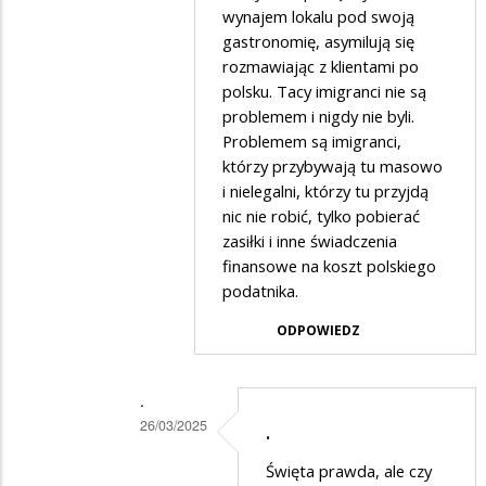
wynajem lokalu pod swoją
taka
gastronomię, asymilują się
właśnie
rozmawiając z klientami po
polsku. Tacy imigranci nie są
jest
problemem i nigdy nie byli.
prawica
Problemem są imigranci,
którzy przybywają tu masowo
i nielegalni, którzy tu przyjdą
nic nie robić, tylko pobierać
zasiłki i inne świadczenia
finansowe na koszt polskiego
podatnika.
ODPOWIEDZ
.
26/03/2025
.
Dodane
Święta prawda, ale czy