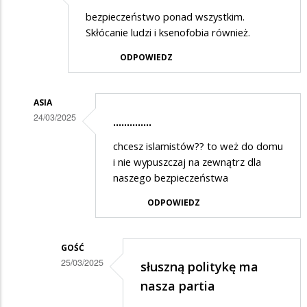
bezpieczeństwo ponad wszystkim.
Skłócanie ludzi i ksenofobia również.
ODPOWIEDZ
ASIA
24/03/2025
..............
Dodane
chcesz islamistów?? to weż do domu
przez
i nie wypuszczaj na zewnątrz dla
Gość
naszego bezpieczeństwa
w
ODPOWIEDZ
odpowiedzi
na
GOŚĆ
słuszną
25/03/2025
słuszną politykę ma
politykę
Dodane
nasza partia
ma
przez