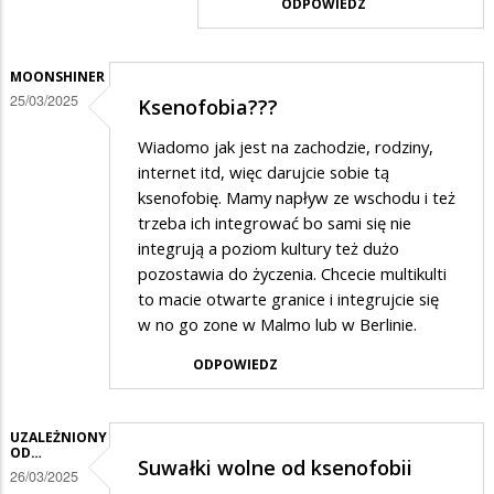
ODPOWIEDZ
w
odpowiedzi
MOONSHINER
na
25/03/2025
Ksenofobia???
Do
Wiadomo jak jest na zachodzie, rodziny,
PISWYBORCA
internet itd, więc darujcie sobie tą
ksenofobię. Mamy napływ ze wschodu i też
trzeba ich integrować bo sami się nie
integrują a poziom kultury też dużo
pozostawia do życzenia. Chcecie multikulti
to macie otwarte granice i integrujcie się
w no go zone w Malmo lub w Berlinie.
ODPOWIEDZ
UZALEŻNIONY
OD…
Suwałki wolne od ksenofobii
26/03/2025