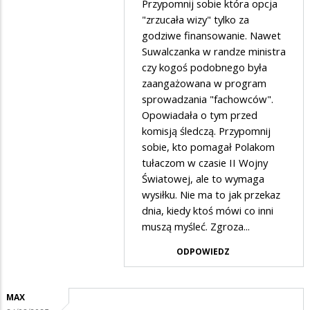
Przypomnij sobie która opcja
nasza
Asia
"zrzucała wizy" tylko za
partia
w
godziwe finansowanie. Nawet
Suwalczanka w randze ministra
odpowiedzi
czy kogoś podobnego była
na
zaangażowana w program
..............
sprowadzania "fachowców".
Opowiadała o tym przed
komisją śledczą. Przypomnij
sobie, kto pomagał Polakom
tułaczom w czasie II Wojny
Światowej, ale to wymaga
wysiłku. Nie ma to jak przekaz
dnia, kiedy ktoś mówi co inni
muszą myśleć. Zgroza...
ODPOWIEDZ
MAX