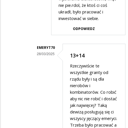
nie pie.rdol, że ktoś ci coś
ukradł, było pracować i
inwestować w siebie.
ODPOWIEDZ
EMERYT70
28/03/2025
13+14
Dodane
Rzeczywiście te
przez
wszystkie granty od
Obiektywny
rządu były i są dla
nierobów i
w
kombinatorów. Co robić
odpowiedzi
aby nic nie robić i dostać
na
jak najwięcej? Taką
14
dewizą posługują się ci
wszyscy jęczący emeryci.
emerytura
Trzeba było pracować a