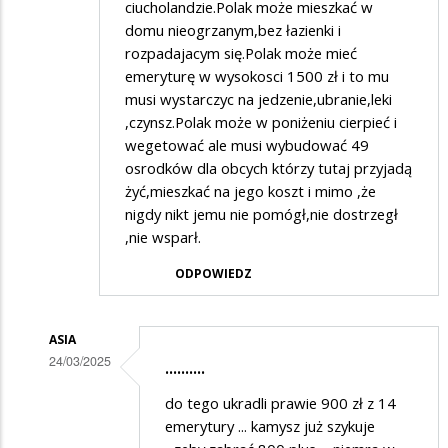
ciucholandzie.Polak może mieszkać w
domu nieogrzanym,bez łazienki i
rozpadajacym się.Polak może mieć
emeryturę w wysokosci 1500 zł i to mu
musi wystarczyc na jedzenie,ubranie,leki
,czynsz.Polak może w poniżeniu cierpieć i
wegetować ale musi wybudować 49
osrodków dla obcych którzy tutaj przyjadą
żyć,mieszkać na jego koszt i mimo ,że
nigdy nikt jemu nie pomógł,nie dostrzegł
,nie wsparł.
ODPOWIEDZ
ASIA
24/03/2025
..........
Dodane
do tego ukradli prawie 900 zł z 14
przez
emerytury ... kamysz już szykuje