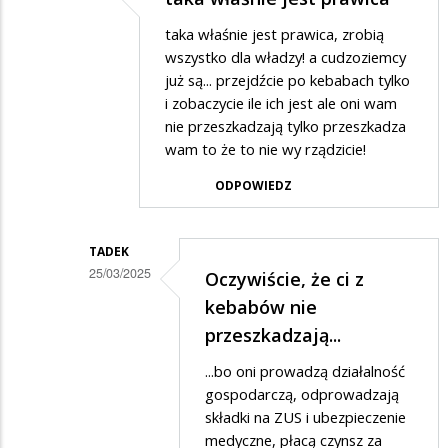
Dodane
taka właśnie jest prawica, zrobią
przez
wszystko dla władzy! a cudzoziemcy
PiSwyborca
już są... przejdźcie po kebabach tylko
i zobaczycie ile ich jest ale oni wam
w
nie przeszkadzają tylko przeszkadza
odpowiedzi
wam to że to nie wy rządzicie!
na
ODPOWIEDZ
Najgorsze
jest
to
TADEK
25/03/2025
Oczywiście, że ci z
,
Dodane
kebabów nie
przez
przeszkadzają...
Jan
...bo oni prowadzą działalność
w
gospodarczą, odprowadzają
odpowiedzi
składki na ZUS i ubezpieczenie
medyczne, płacą czynsz za
na