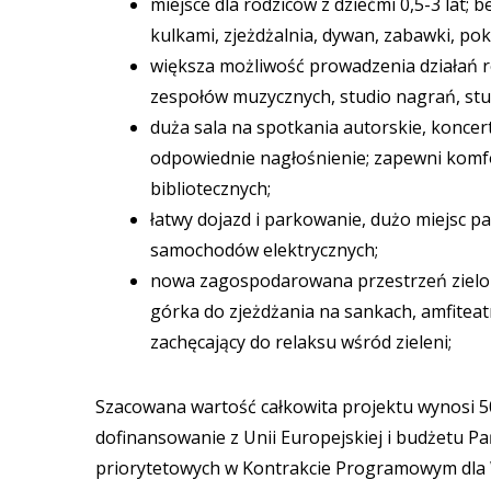
miejsce dla rodziców z dziećmi 0,5-3 lat; 
kulkami, zjeżdżalnia, dywan, zabawki, pokó
większa możliwość prowadzenia działań r
zespołów muzycznych, studio nagrań, stu
duża sala na spotkania autorskie, koncert
odpowiednie nagłośnienie; zapewni komf
bibliotecznych;
łatwy dojazd i parkowanie, dużo miejsc 
samochodów elektrycznych;
nowa zagospodarowana przestrzeń zielon
górka do zjeżdżania na sankach, amfite
zachęcający do relaksu wśród zieleni;
Szacowana wartość całkowita projektu wynosi 5
dofinansowanie z Unii Europejskiej i budżetu Pa
priorytetowych w Kontrakcie Programowym dla 