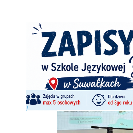
Strona główna
/
Wiadomości
/
Z życia miasta
/
Wyjaśniali
Ścieżka
nawigacyjna
/
Z ŻYCIA MIASTA
05/06/2024
11 Komentarzy
Wyjaśniali po co w Suwałkach powstać