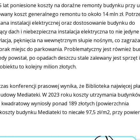
5 lat poniesione koszty na doraźne remonty budynku przy ul.
cowany koszt generalnego remontu to około 14 mln zł. Potr
ana instalacji elektrycznej oraz dostosowanie budynku do
 dach i niebezpieczna instalacja elektryczna to nie jedyne
ylacja, pęknięcia na wewnętrznym słupie nośnym, co zagraża
i brak miejsc do parkowania. Problematyczny jest również b
edy powstał, po opadach deszczu stale zalewany jest sprzęt i
iektu to kolejny milion złotych.
s konferencji prasowej wynika, że Biblioteka najwięcej pła
budowy Mediateki. W 2023 roku koszty utrzymania budynkó
metr kwadratowy wyniosły ponad 189 złotych (powierzchnia
szty budynku Mediateki to niecałe 97,5 zł/m2, przy powier