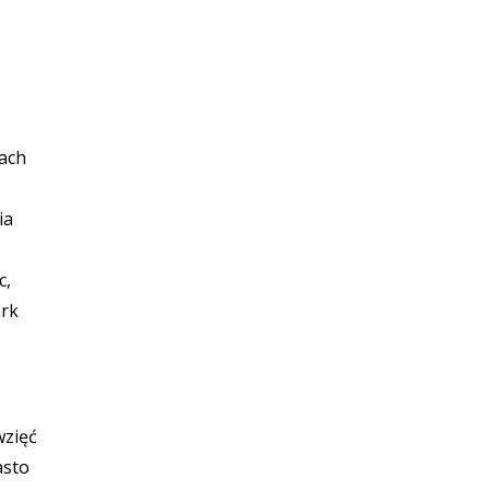
ach
ia
c,
ark
wzięć
asto