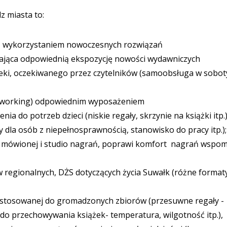
z miasta to:
 z wykorzystaniem nowoczesnych rozwiązań
ająca odpowiednią ekspozycję nowości wydawniczych
teki, oczekiwanego przez czytelników (samoobsługa w soboty
(coworking) odpowiednim wyposażeniem
a do potrzeb dzieci (niskie regały, skrzynie na książki itp.)
 dla osób z niepełnosprawnością, stanowisko do pracy itp.)
orii mówionej i studio nagrań, poprawi komfort nagrań wspo
 regionalnych, DŻS dotyczących życia Suwałk (różne format
ostosowanej do gromadzonych zbiorów (przesuwne regały -
do przechowywania książek- temperatura, wilgotność itp.),