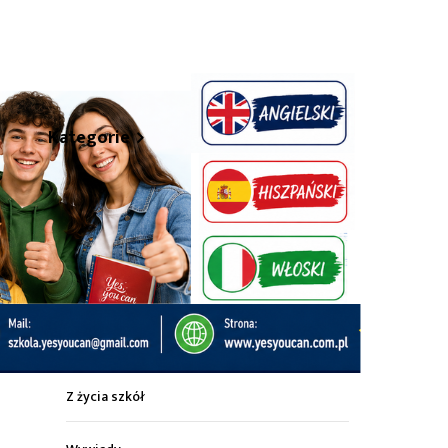
hare
Kategorie
Z życia miasta
Sport
Kultura
Wiadomości z regionu
Z życia szkół