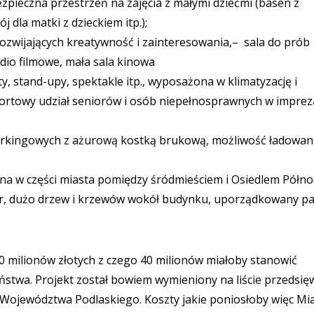
bezpieczna przestrzeń na zajęcia z małymi dziećmi (basen z
j dla matki z dzieckiem itp.);
ozwijających kreatywność i zainteresowania,– sala do prób
dio filmowe, mała sala kinowa
y, stand-upy, spektakle itp., wyposażona w klimatyzację i
ortowy udział seniorów i osób niepełnosprawnych w imprez
parkingowych z ażurową kostką brukową, możliwość ładowan
a w części miasta pomiędzy śródmieściem i Osiedlem Półno
atr, dużo drzew i krzewów wokół budynku, uporządkowany p
0 milionów złotych z czego 40 milionów miałoby stanowić
ństwa. Projekt został bowiem wymieniony na liście przedsię
Województwa Podlaskiego. Koszty jakie poniosłoby więc Mi