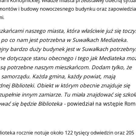
 Marii Konopnickiej. Władze miasta przedstawiły obecną sytua
ty remontów i budowy nowoczesnego budynku oraz zapowiedzia
mi.
zkańcami naszego miasta, która właściwie już się toczy
a po co nam jest potrzebna w Suwałkach Mediateka.
lejny bardzo duży budynek jest w Suwałkach potrzebny
ne dotyczące stanu obecnego i tego jak Mediateka mo
ne są potrzebne naszym mieszkańcom. Dodam tylko, że
m samorządu. Każda gmina, każdy powiat, mają
ej Biblioteki. Obiekt w którym obecnie znajduje się
zupełnie innym zamiarze. Tu miała znajdować się szkoł
ować się będzie Biblioteka -
powiedział na wstępie Ro
lioteka rocznie notuje około 122 tysięcy odwiedzin oraz 205