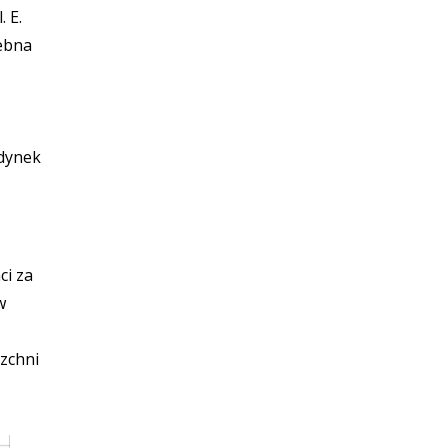
 E.
zebna
udynek
ci za
w
zchni