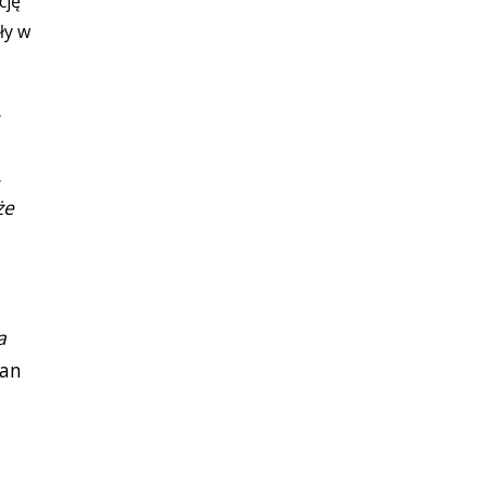
cję
ły w
.
.
że
a
man