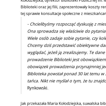
Kołodziejska, dyrektor Biblioteki Publicznej im.
Biblioteki oraz jej filii, zaprezentowały kosz
tej sprawie konsultacje społeczne z mieszkańca
- Chcielibyśmy rozpocząć dyskusję z mies
Ona sprowadza się właściwie do pytani
Wiele osób zadaje sobie pytanie, czy ko
Chcemy dziś przedstawić obiektywne da
wyglądać, jeżeli ją zrealizujemy. Te da
prowadzenie Biblioteki jest obowiązkie
obowiązek prowadzenia przynajmniej jedn
Biblioteka powstał ponad 30 lat temu w 
tańca. Nikt nie myślał o tym, że tu znajd
Rynkowski.
Jak przekazała Maria Kołodziejska, suwalska bib