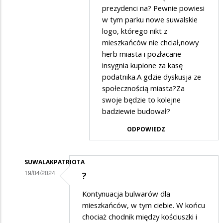
Jaś
prezydenci na? Pewnie powiesi
Fasola
w tym parku nowe suwalskie
logo, którego nikt z
w
mieszkańców nie chciał,nowy
odpowiedzi
herb miasta i pozłacane
na
insygnia kupione za kasę
Napewno
podatnika.A gdzie dyskusja ze
społecznością miasta?Za
nie
swoje będzie to kolejne
tobie…
badziewie budował?
ODPOWIEDZ
SUWALAKPATRIOTA
19/04/2024
?
Dodane
Kontynuacja bulwarów dla
przez
mieszkańców, w tym ciebie. W końcu
Waldek
chociaż chodnik między kościuszki i