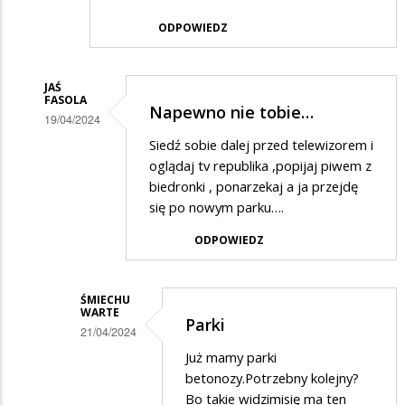
ODPOWIEDZ
JAŚ
FASOLA
Napewno nie tobie…
19/04/2024
Dodane
Siedź sobie dalej przed telewizorem i
oglądaj tv republika ,popijaj piwem z
przez
biedronki , ponarzekaj a ja przejdę
Waldek
się po nowym parku….
w
ODPOWIEDZ
odpowiedzi
na
ŚMIECHU
Na
WARTE
Parki
co
21/04/2024
to
Dodane
Już mamy parki
betonozy.Potrzebny kolejny?
komu
przez
Bo takie widzimisię ma ten