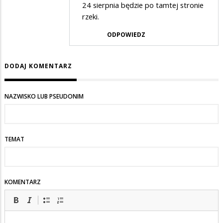
24 sierpnia będzie po tamtej stronie
w
rzeki.
odpowiedzi
ODPOWIEDZ
na
Na
co
DODAJ KOMENTARZ
to
komu
NAZWISKO LUB PSEUDONIM
TEMAT
KOMENTARZ