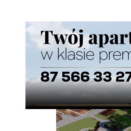
Strona główna
/
Wiadomości
/
Z życia miasta
/
Miasto dop
Ścieżka
nawigacyjna
/
Z ŻYCIA MIASTA
19/04/2024
4 Komentarzy
Miasto dopłaci 450 tys. zł do budowy P