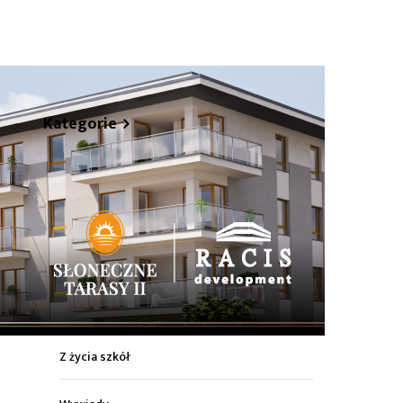
hare
Kategorie
Z życia miasta
Sport
Kultura
Wiadomości z regionu
Z życia szkół