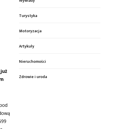
Wywiady
Turystyka
Motoryzacja
Artykuły
Nieruchomości
 już
Zdrowie i uroda
ym
 pod
udową
699