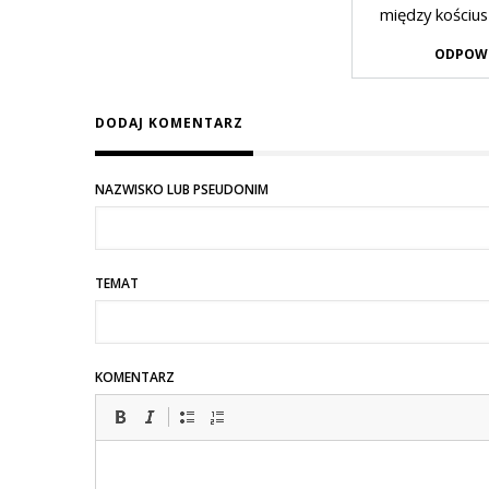
przez
między kościusz
Waldek
ODPOW
w
odpowiedzi
DODAJ KOMENTARZ
na
Na
NAZWISKO LUB PSEUDONIM
co
to
komu
TEMAT
KOMENTARZ