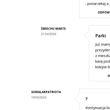
przez
, ponarzekaj a
Waldek
ODPOW
w
odpowiedzi
ŚMIECHU WARTE
na
21/04/2024
Parki
Na
Dodane
co
Już mamy
przez
prezyden
to
Jaś
z mieszk
komu
kasę pod
Fasola
kolejne 
w
O
odpowiedzi
na
Napewno
SUWALAKPATRIOTA
19/04/2024
nie
?
Dodane
tobie…
Kontynuacja b