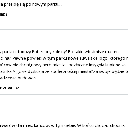
 ja przejdę się po nowym parku….
IEDZ
 parki betonozy.Potrzebny kolejny?Bo takie widzimisię ma ten
ci na? Pewnie powiesi w tym parku nowe suwalskie logo, którego n
ańców nie chciał,nowy herb miasta i pozłacane insygnia kupione za
atnika.A gdzie dyskusja ze społecznością miasta?Za swoje będzie t
badziewie budował?
DPOWIEDZ
ulwarów dla mieszkańców, w tym ciebie. W końcu chociaż chodnik