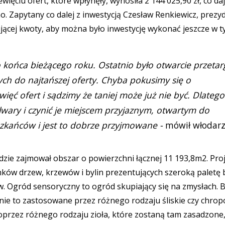
więciu ofert, które wpłynęły, wynosiła 2 144 025,90 zł, co da
no. Zapytany co dalej z inwestycją Czesław Renkiewicz, prezy
jącej kwoty, aby można było inwestycję wykonać jeszcze w 
 końca bieżącego roku. Ostatnio było otwarcie przetar
tych do najtańszej oferty. Chyba pokusimy się o
więć ofert i sądzimy że taniej może już nie być. Dlatego
ary i czynić je miejscem przyjaznym, otwartym do
szkańców i jest to dobrze przyjmowane -
mówił włodar
zie zajmował obszar o powierzchni łącznej 11 193,8m2. Pro
nków drzew, krzewów i bylin prezentujących szeroką paletę 
tów. Ogród sensoryczny to ogród skupiający się na zmysłach. 
anie to zastosowane przez różnego rodzaju śliskie czy chro
przez różnego rodzaju zioła, które zostaną tam zasadzone,