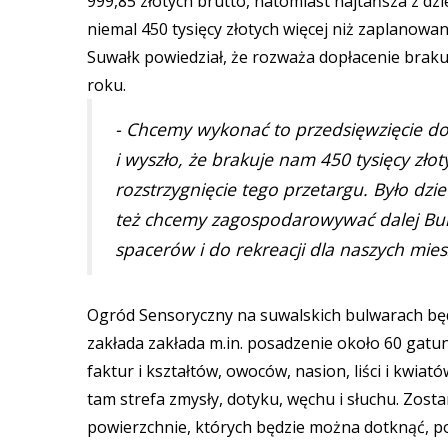
999,85 złotych brutto, natomiast najtańsza z dzie
niemal 450 tysięcy złotych więcej niż zaplanowa
Suwałk powiedział, że rozważa dopłacenie braku
roku.
- Chcemy wykonać to przedsięwzięcie do
i wyszło, że brakuje nam 450 tysięcy zło
rozstrzygnięcie tego przetargu. Było dzie
też chcemy zagospodarowywać dalej Bulw
spacerów i do rekreacji dla naszych mie
Ogród Sensoryczny na suwalskich bulwarach będ
zakłada zakłada m.in. posadzenie około 60 gatu
faktur i kształtów, owoców, nasion, liści i kwia
tam strefa zmysły, dotyku, węchu i słuchu. Zost
powierzchnie, których będzie można dotknąć, po