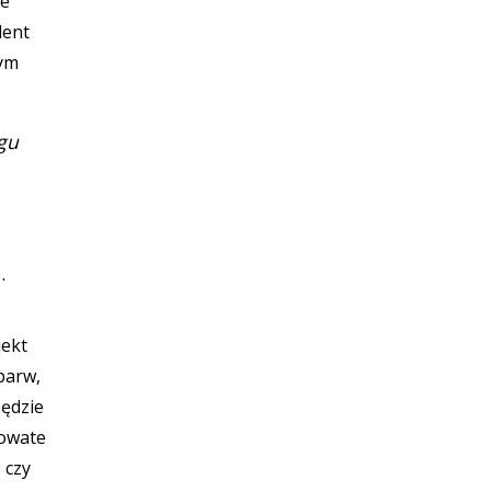
je
dent
tym
gu
z.
jekt
barw,
Będzie
powate
 czy