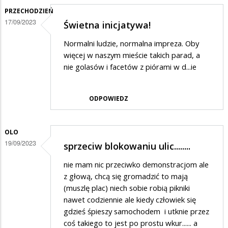
PRZECHODZIEŃ
17/09/2023
Świetna inicjatywa!
Normalni ludzie, normalna impreza. Oby
więcej w naszym mieście takich parad, a
nie golasów i facetów z piórami w d...ie
ODPOWIEDZ
OLO
19/09/2023
sprzeciw blokowaniu ulic........
nie mam nic przeciwko demonstracjom ale
z głową, chcą się gromadzić to mają
(muszlę plac) niech sobie robią pikniki
nawet codziennie ale kiedy człowiek się
gdzieś śpieszy samochodem i utknie przez
coś takiego to jest po prostu wkur...... a