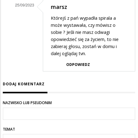
25/09/2023
marsz
Dodane
Którejś z pań wypadła spirala a
przez
może wystawała, czy mówisz o
Żona
sobie ? Jeśli nie masz odwagi
opowiedzieć się za życiem, to nie
w
zabieraj głosu, zostań w domu i
odpowiedzi
dalej oglądaj tvn.
na
ODPOWIEDZ
Marsz
DODAJ KOMENTARZ
NAZWISKO LUB PSEUDONIM
TEMAT