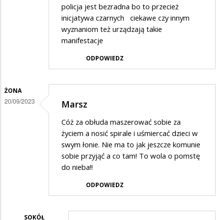
policja jest bezradna bo to przecież
inicjatywa czarnych ciekawe czy innym
wyznaniom też urządzają takie
manifestacje
ODPOWIEDZ
ŻONA
20/09/2023
Marsz
Cóż za obłuda maszerować sobie za
życiem a nosić spirale i uśmiercać dzieci w
swym łonie. Nie ma to jak jeszcze komunie
sobie przyjąć a co tam! To wola o pomstę
do nieba!!
ODPOWIEDZ
SOKÓŁ