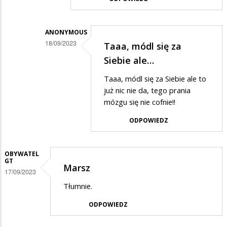
odpowiedzi
na
ANONYMOUS
Marsz
18/09/2023
Taaa, módl się za
Dodane
Siebie ale…
przez
Taaa, módl się za Siebie ale to
Przechodzeiń
już nic nie da, tego prania
w
mózgu się nie cofnie!!
odpowiedzi
ODPOWIEDZ
na
Właśnie
OBYWATEL
jesteś
GT
Marsz
17/09/2023
przykładem…
Tłumnie.
ODPOWIEDZ