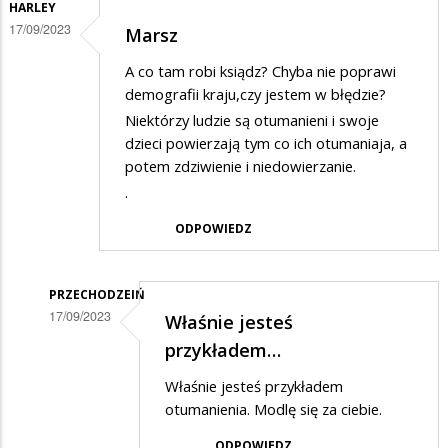
HARLEY
17/09/2023
Marsz
A co tam robi ksiądz? Chyba nie poprawi
demografii kraju,czy jestem w błędzie?
Niektórzy ludzie są otumanieni i swoje
dzieci powierzają tym co ich otumaniaja, a
potem zdziwienie i niedowierzanie.
.
ODPOWIEDZ
PRZECHODZEIŃ
17/09/2023
Właśnie jesteś
Dodane
przykładem…
przez
Właśnie jesteś przykładem
Harley
otumanienia. Modlę się za ciebie.
w
ODPOWIEDZ