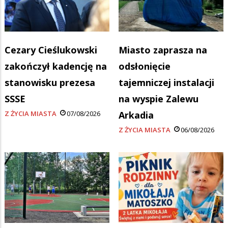
Cezary Cieślukowski
Miasto zaprasza na
zakończył kadencję na
odsłonięcie
stanowisku prezesa
tajemniczej instalacji
SSSE
na wyspie Zalewu
Z ŻYCIA MIASTA
07/08/2026
Arkadia
Z ŻYCIA MIASTA
06/08/2026