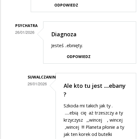
ODPOWIEDZ
PSYCHATRA
26/01/2026
Diagnoza
Dodane
Jesteś ..ebnięty.
przez
ODPOWIEDZ
Czesław
w
odpowiedzi
SUWALCZANIN
26/01/2026
Ale kto tu jest ....ebany
na
Dodane
?
DAROWIZNA
przez
!!!
Szkoda mi takich jak ty .
Psychatra
.....ebią cię aż trzeszczy a ty
w
krzyczysz ,,wincej , wincej
,wincej !!! Planeta płonie a ty
odpowiedzi
jak ten korek od butelki
na