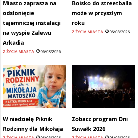
Miasto zaprasza na
Boisko do streetballa
odsłonięcie
może w przyszłym
tajemniczej instalacji
roku
na wyspie Zalewu
Z ŻYCIA MIASTA
06/08/2026
Arkadia
Z ŻYCIA MIASTA
06/08/2026
W niedzielę Piknik
Zobacz program Dni
Rodzinny dla Mikołaja
Suwałk 2026
Z ŻYCIA MIASTA
06/08/2026
Z ŻYCIA MIASTA
05/08/2026