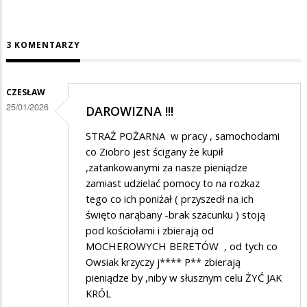
3 KOMENTARZY
CZESŁAW
25/01/2026
DAROWIZNA !!!
STRAŻ POŻARNA w pracy , samochodami
co Ziobro jest ścigany że kupił
,zatankowanymi za nasze pieniądze
zamiast udzielać pomocy to na rozkaz
tego co ich poniżał ( przyszedł na ich
święto narąbany -brak szacunku ) stoją
pod kościołami i zbierają od
MOCHEROWYCH BERETÓW , od tych co
Owsiak krzyczy j**** P** zbierają
pieniądze by ,niby w słusznym celu ŻYĆ JAK
KRÓL