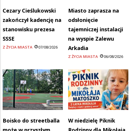
Cezary Cieślukowski
Miasto zaprasza na
zakończył kadencję na
odsłonięcie
stanowisku prezesa
tajemniczej instalacji
SSSE
na wyspie Zalewu
Z ŻYCIA MIASTA
07/08/2026
Arkadia
Z ŻYCIA MIASTA
06/08/2026
Boisko do streetballa
W niedzielę Piknik
może w przyszłym
Rodzinny dla Mikołaja