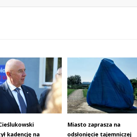
Cieślukowski
Miasto zaprasza na
ył kadencję na
odsłonięcie tajemniczej