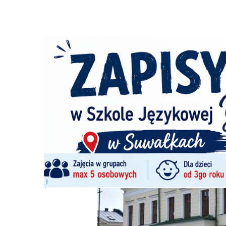
Strona główna
/
Wiadomości
/
Z życia miasta
/
Darmowe cz
Ścieżka
nawigacyjna
/
Z ŻYCIA MIASTA
05/06/2026
0 Komentarzy
Darmowe czujki dla mieszkańców Suwał