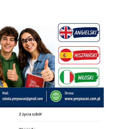
hare
Kategorie
Z życia miasta
Sport
Kultura
Wiadomości z regionu
Z życia szkół