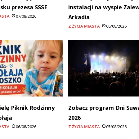
sku prezesa SSSE
instalacji na wyspie Zale
IASTA
07/08/2026
Arkadia
Z ŻYCIA MIASTA
06/08/2026
ielę Piknik Rodzinny
Zobacz program Dni Suw
ołaja
2026
IASTA
06/08/2026
Z ŻYCIA MIASTA
05/08/2026