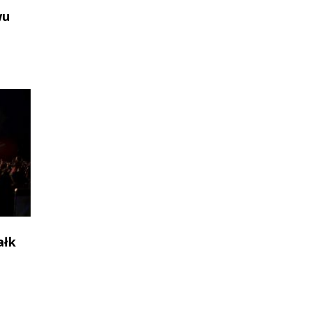
wu
ałk