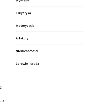
Wywiady
Turystyka
Motoryzacja
Artykuły
Nieruchomości
Zdrowie i uroda
ć
ę
 do