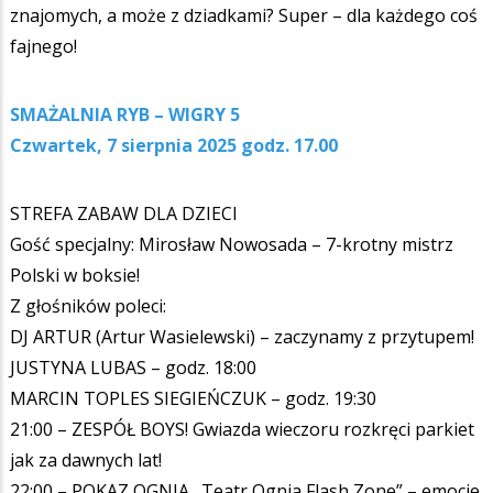
znajomych, a może z dziadkami? Super – dla każdego coś
fajnego!
SMAŻALNIA RYB – WIGRY 5
Czwartek, 7 sierpnia 2025 godz. 17.00
STREFA ZABAW DLA DZIECI
Gość specjalny: Mirosław Nowosada – 7-krotny mistrz
Polski w boksie!
Z głośników poleci:
DJ ARTUR (Artur Wasielewski) – zaczynamy z przytupem!
JUSTYNA LUBAS – godz. 18:00
MARCIN TOPLES SIEGIEŃCZUK – godz. 19:30
21:00 – ZESPÓŁ BOYS! Gwiazda wieczoru rozkręci parkiet
jak za dawnych lat!
22:00 – POKAZ OGNIA „Teatr Ognia Flash Zone” – emocje