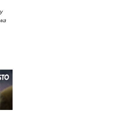
y
owa