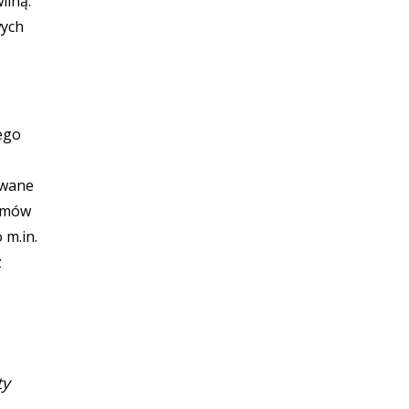
ilną.
wych
ego
owane
ramów
 m.in.
z
ty