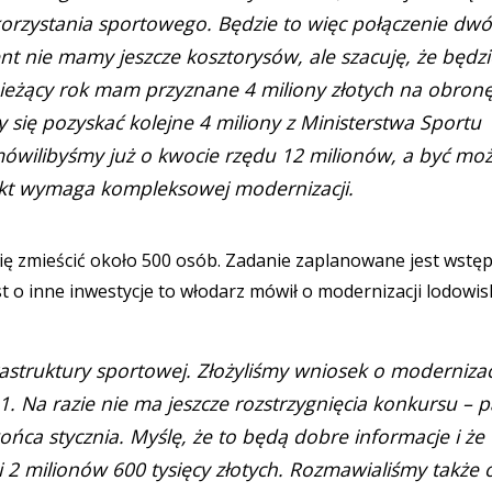
orzystania sportowego. Będzie to więc połączenie dw
t nie mamy jeszcze kosztorysów, ale szacuję, że będzi
bieżący rok mam przyznane 4 miliony złotych na obron
y się pozyskać kolejne 4 miliony z Ministerstwa Sportu
mówilibyśmy już o kwocie rzędu 12 milionów, a być mo
ekt wymaga kompleksowej modernizacji.
ę zmieścić około 500 osób. Zadanie zaplanowane jest wstę
t o inne inwestycje to włodarz mówił o modernizacji lodowis
astruktury sportowej. Złożyliśmy wniosek o moderniza
. Na razie nie ma jeszcze rozstrzygnięcia konkursu – 
ńca stycznia. Myślę, że to będą dobre informacje i że
 milionów 600 tysięcy złotych. Rozmawialiśmy także 