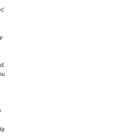
ć.
y
d,
mu
a
dą