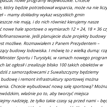
głaszać nowe programy wojewódzkie. Chcecie
, który będzie potrzebował wsparcia, może na nie liczy
oseł – mamy dokładny wykaz wszystkich gmin
eszcze nie mają, i do nich również kierujemy nasze
ować nowe hale sportowe o wymiarach 12 × 24, 18 × 36 cz
ofinansowanie. Jeśli planujecie duże projekty budowy
jest możliwe. Rozmawiałem z Panem Prezydentem –
czący budowy lodowiska. I mówię to z wielką dumą: rzą
Minister Sportu i Turystyki, w ramach nowego progra
lat ogłosił i zrealizuje blisko 100 takich obiektów w
i dziś z samorządowcami z Suwalszczyzny będziemy
 budowę i remont infrastruktury sportowej można
nienia. Chcecie wybudować nową salę sportową? Możn
wódzkim, właśnie po to, aby tworzyć miejsca
iejmy nadzieję, że tylko takie czasy są przed nami – bę