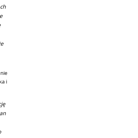
óch
e
ę
że
pnie
ka i
cję
pan
o