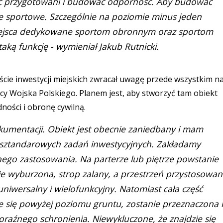
yć przygotowani i budować odporność. Aby budować
ze sportowe. Szczególnie na poziomie minus jeden
miejsca dedykowane sportom obronnym oraz sportom
 taką funkcję - wymieniał Jakub Rutnicki.
cie inwestycji miejskich zwracał uwagę przede wszystkim n
cy Wojska Polskiego. Planem jest, aby stworzyć tam obiekt
ności i obronę cywilną.
umentacji. Obiekt jest obecnie zaniedbany i mam
ch sztandarowych zadań inwestycyjnych. Zakładamy
nego zastosowania. Na parterze lub piętrze powstanie
ie wyburzona, strop zalany, a przestrzeń przystosowa
uniwersalny i wielofunkcyjny. Natomiast cała część
e się powyżej poziomu gruntu, zostanie przeznaczona 
raźnego schronienia. Niewykluczone, że znajdzie się