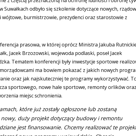
ne z częścią przeznaczoną na ochronę ludności i obronę cyw
Suwałkach odbyło się szkolenie dotyczące nowych, rządo
i wójtowe, burmistrzowie, prezydenci oraz starostowie z
ferencja prasowa, w której oprócz Ministra Jakuba Rutnicki
wałk, Jacek Brzozowski, wojewoda podlaski, poseł Jacek
dzka. Tematem konferencji były inwestycje sportowe realiz
 samorządowcami ma bowiem pokazać z jakich nowych prog
nie oraz jak najskuteczniej te programy wykorzystywać. To
ecza sportowego, nowe hale sportowe, remonty orlików ora
orzenia miejsc schronienia.
ramach, które już zostały ogłoszone lub zostaną
n. nowy, duży projekt dotyczący budowy i remontu
dziane jest finansowanie. Chcemy realizować te projek