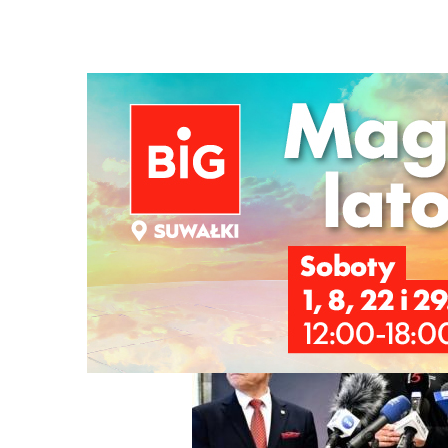
Strona główna
/
Wiadomości
/
Sport
/
Minister Sportu i 
Ścieżka
nawigacyjna
/
SPORT
14/01/2026
3 Komentarzy
Minister Sportu i Turystyki w Suwałka