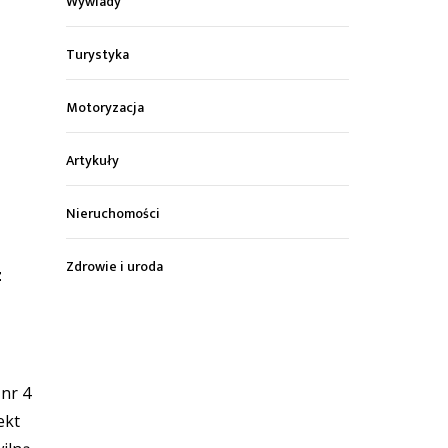
Wywiady
Turystyka
Motoryzacja
Artykuły
Nieruchomości
Zdrowie i uroda
z
 nr 4
ekt