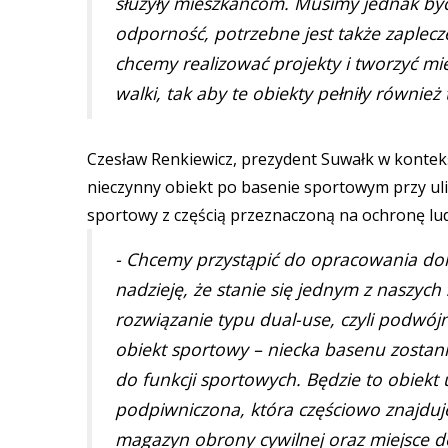
służyły mieszkańcom. Musimy jednak b
odporność, potrzebne jest także zaplec
chcemy realizować projekty i tworzyć 
walki, tak aby te obiekty pełniły również
Czesław Renkiewicz, prezydent Suwałk w kontekś
nieczynny obiekt po basenie sportowym przy uli
sportowy z częścią przeznaczoną na ochronę lud
- Chcemy przystąpić do opracowania dok
nadzieję, że stanie się jednym z naszy
rozwiązanie typu dual-use, czyli podwój
obiekt sportowy – niecka basenu zostan
do funkcji sportowych. Będzie to obiekt 
podpiwniczona, która częściowo znajduj
magazyn obrony cywilnej oraz miejsce do