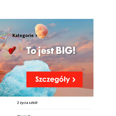
hare
Kategorie
Z życia miasta
Sport
Kultura
Wiadomości z regionu
Z życia szkół