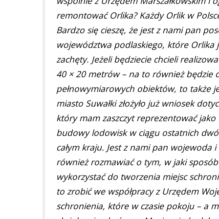
wspólnie z Urzędem Marszałkowskim i o
remontować Orlika? Każdy Orlik w Polsce
Bardzo się cieszę, że jest z nami pan p
województwa podlaskiego, które Orlika j
zachęty. Jeżeli będziecie chcieli realiz
40 × 20 metrów – na to również będzie d
pełnowymiarowych obiektów, to także 
miasto Suwałki złożyło już wniosek doty
który mam zaszczyt reprezentować jako 
budowy lodowisk w ciągu ostatnich dwóch 
całym kraju. Jest z nami pan wojewoda 
również rozmawiać o tym, w jaki sposób
wykorzystać do tworzenia miejsc schro
to zrobić we współpracy z Urzędem Woje
schronienia, które w czasie pokoju – a m