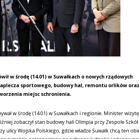
mówił w środę (14.01) w Suwałkach o nowych rządowych
zaplecza sportowego, budowy hal, remontu orlików ora
worzenia miejsc schronienia.
bywał w środę (14.01) w Suwałkach i regionie. Minister wizytę
źniej zobaczył stan budowy hali Olimpia przy Zespole Szkół
y ulicy Wojska Polskiego, gdzie władze Suwałk chcą ten obi