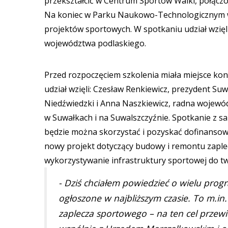
przekształcić w Centrum Sportów Walki, połączo
Na koniec w Parku Naukowo-Technologicznym w 
projektów sportowych. W spotkaniu udział wzięl
województwa podlaskiego.
Przed rozpoczęciem szkolenia miała miejsce kon
udział wzięli: Czesław Renkiewicz, prezydent Su
Niedźwiedzki i Anna Naszkiewicz, radna wojewó
w Suwałkach i na Suwalszczyźnie. Spotkanie z
będzie można skorzystać i pozyskać dofinansowa
nowy projekt dotyczący budowy i remontu zapl
wykorzystywanie infrastruktury sportowej do tw
- Dziś chciałem powiedzieć o wielu prog
ogłoszone w najbliższym czasie. To m.i
zaplecza sportowego – na ten cel przewi