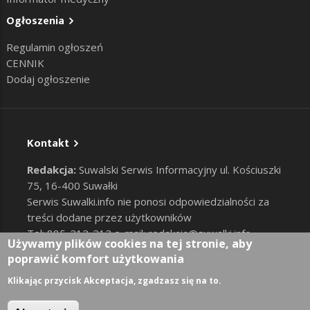
Ogłoszenia
Regulamin ogłoszeń
CENNIK
Dodaj ogłoszenie
Kontakt
Redakcja:
Suwalski Serwis Informacyjny ul. Kościuszki
75, 16-400 Suwałki
Serwis Suwalki.info nie ponosi odpowiedzialności za
treści dodane przez użytkowników
Tel: 885-212-212 e-mail:
redakcja@suwalki.info
,
Używamy plików cookies na tej stronie, aby
reklama@suwalki.info
poprawić komfort użytkowania
RODO
|
Cookies
Zaloguj
Klikając przycisk Akceptacja, zgadzasz się na to.
User account menu