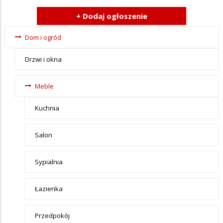
+ Dodaj ogłoszenie
Ogłoszenia
Dom i ogród
- tax -
Drzwi i okna
menu-Dom
i ogród
Meble
Kuchnia
Salon
Sypialnia
Łazienka
Przedpokój