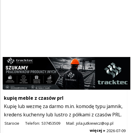
Szukana fraza w ogłoszeniach
kupię meble z czasów prl
Kupię lub wezmę za darmo m.in. komodę typu jamnik,
kredens kuchenny lub lustro z półkami z czasów PRL.
Starocie
Telefon:
537453509
Mail:
jola.jutkiewicz@op.pl
więcej »
2026-07-09