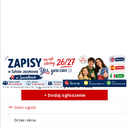
Szukana fraza w ogłoszeniach
nie odszukano ogłoszenia z podana frazą
+ Dodaj ogłoszenie
Ogłoszenia
Dom i ogród
- tax -
Drzwi i okna
menu-Dom