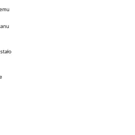
stemu
tanu
stało
e