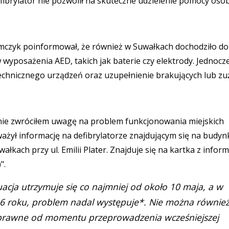
fibrylator nie pozwolił na skuteczne udzielenie pomocy oso
mczyk poinformował, że również w Suwałkach dochodziło do
wyposażenia AED, takich jak baterie czy elektrody. Jednocz
echnicznego urządzeń oraz uzupełnienie brakujących lub zu
ie zwróciłem uwagę na problem funkcjonowania miejskich
uważył informację na defibrylatorze znajdującym się na budyn
ałkach przy ul. Emilii Plater. Znajduje się na kartka z inform
".
uacja utrzymuje się co najmniej od około 10 maja, a w
2026 roku, problem nadal występuje*. Nie można równie
esprawne od momentu przeprowadzenia wcześniejszej