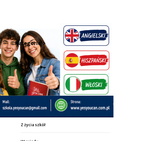
hare
Kategorie
Z życia miasta
Sport
Kultura
Wiadomości z regionu
Z życia szkół