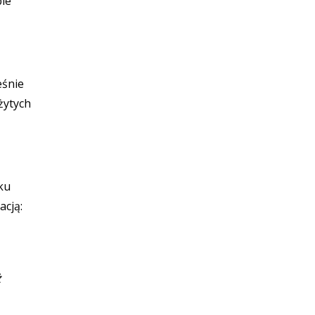
bie
eśnie
żytych
ku
acją:
ż