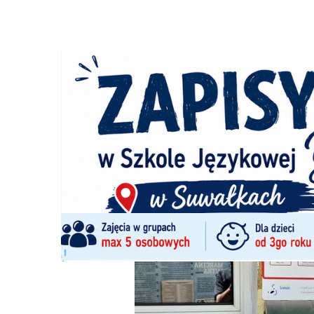
Strona główna
/
Wiadomości
/
Zdrowie i uroda
/
Niespraw
Ścieżka
nawigacyjna
/
ZDROWIE I URODA
18/05/2026
0 Komentarzy
Niesprawny defibrylator AED przy Bibli