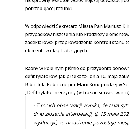
niesprawny wskutek wcześniejszej dewastacji de
potrzebującej ratunku.
W odpowiedzi Sekretarz Miasta Pan Mariusz Kli
przypadków niszczenia lub kradzieży elementów 
zadeklarował przeprowadzenie kontroli stanu t
elementów eksploatacyjnych.
Radny w kolejnym piśmie do prezydenta ponown
defibrylatorów. Jak przekazał, dnia 10. maja za
Biblioteki Publicznej im. Marii Konopnickiej w Suw
„Defibrylator nieczynny (w trakcie serwisowania)
- Z moich obserwacji wynika, że taka syt
dniu złożenia interpelacji, tj. 15 maja 
wykluczyć, że urządzenie pozostaje ni