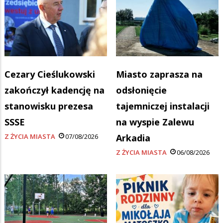
Cezary Cieślukowski
Miasto zaprasza na
zakończył kadencję na
odsłonięcie
stanowisku prezesa
tajemniczej instalacji
SSSE
na wyspie Zalewu
Z ŻYCIA MIASTA
07/08/2026
Arkadia
Z ŻYCIA MIASTA
06/08/2026