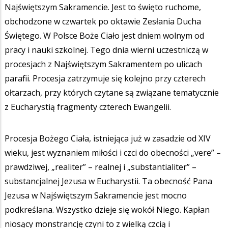
Najświętszym Sakramencie. Jest to święto ruchome,
obchodzone w czwartek po oktawie Zesłania Ducha
Świętego. W Polsce Boże Ciało jest dniem wolnym od
pracy i nauki szkolnej. Tego dnia wierni uczestniczą w
procesjach z Najświętszym Sakramentem po ulicach
parafii. Procesja zatrzymuje się kolejno przy czterech
ołtarzach, przy których czytane są związane tematycznie
z Eucharystią fragmenty czterech Ewangelii.
Procesja Bożego Ciała, istniejąca już w zasadzie od XIV
wieku, jest wyznaniem miłości i czci do obecności „vere” –
prawdziwej, „realiter” – realnej i „substantialiter” –
substancjalnej Jezusa w Eucharystii. Ta obecność Pana
Jezusa w Najświętszym Sakramencie jest mocno
podkreślana. Wszystko dzieje się wokół Niego. Kapłan
niosący monstrancję czyni to z wielką czcią i