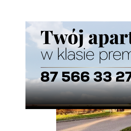
Strona główna
/
Wiadomości
/
Z życia miasta
/
Będą nowe 
Ścieżka
nawigacyjna
/
Z ŻYCIA MIASTA
07/11/2025
1 Komentarzy
Będą nowe chodniki na ulicy Lotniczej