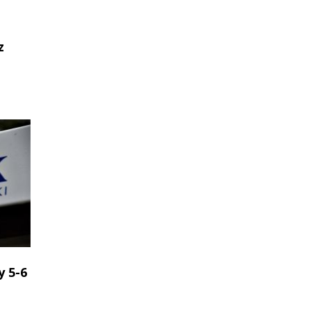
z
 5-6