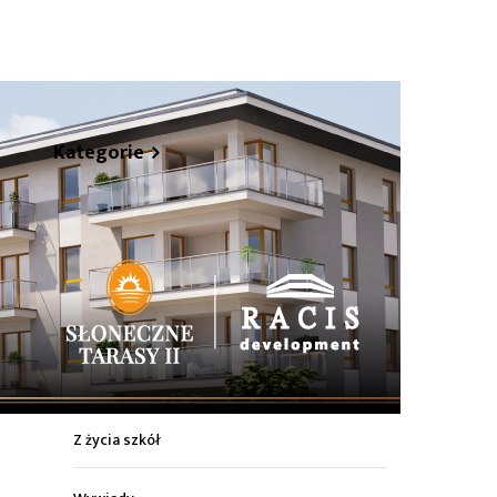
hare
Kategorie
Z życia miasta
Sport
Kultura
Wiadomości z regionu
Z życia szkół