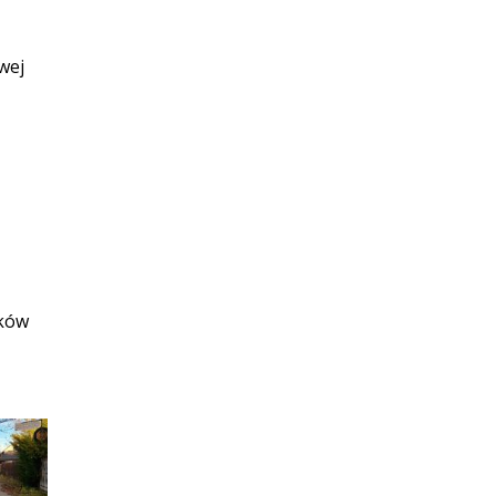
wej
ików